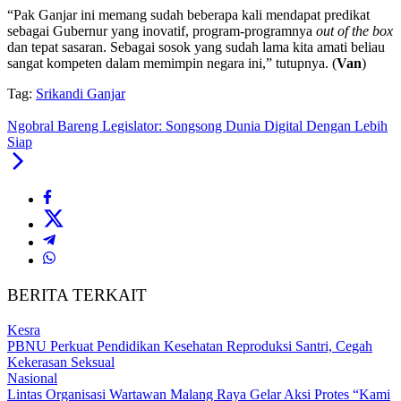
“Pak Ganjar ini memang sudah beberapa kali mendapat predikat
sebagai Gubernur yang inovatif, program-programnya
out of the box
dan tepat sasaran. Sebagai sosok yang sudah lama kita amati beliau
sangat kompeten dalam memimpin negara ini,” tutupnya. (
Van
)
Tag:
Srikandi Ganjar
Ngobral Bareng Legislator: Songsong Dunia Digital Dengan Lebih
Siap
BERITA TERKAIT
Kesra
PBNU Perkuat Pendidikan Kesehatan Reproduksi Santri, Cegah
Kekerasan Seksual
Nasional
Lintas Organisasi Wartawan Malang Raya Gelar Aksi Protes “Kami