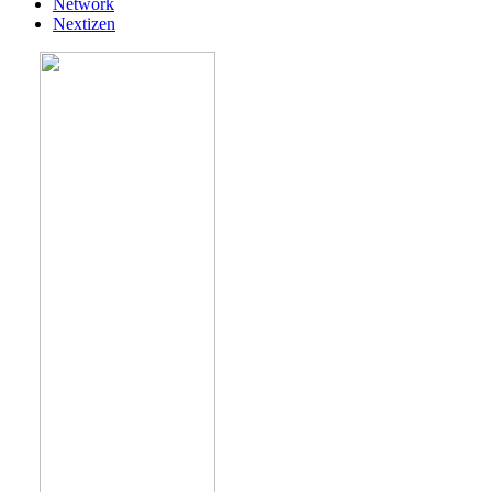
Network
Nextizen