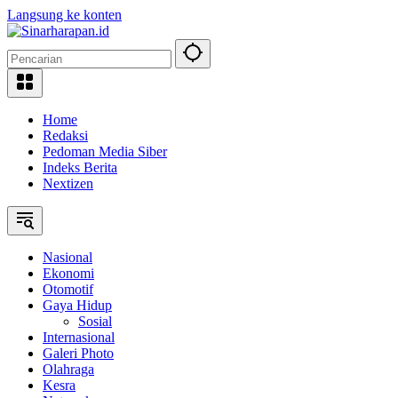
Langsung ke konten
Home
Redaksi
Pedoman Media Siber
Indeks Berita
Nextizen
Nasional
Ekonomi
Otomotif
Gaya Hidup
Sosial
Internasional
Galeri Photo
Olahraga
Kesra