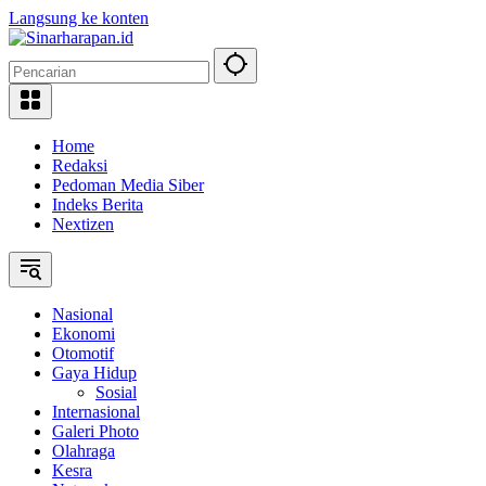
Langsung ke konten
Home
Redaksi
Pedoman Media Siber
Indeks Berita
Nextizen
Nasional
Ekonomi
Otomotif
Gaya Hidup
Sosial
Internasional
Galeri Photo
Olahraga
Kesra