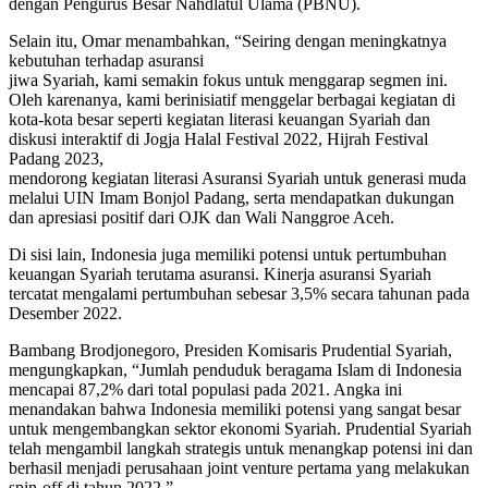
dengan Pengurus Besar Nahdlatul Ulama (PBNU).
Selain itu, Omar menambahkan, “Seiring dengan meningkatnya
kebutuhan terhadap asuransi
jiwa Syariah, kami semakin fokus untuk menggarap segmen ini.
Oleh karenanya, kami berinisiatif menggelar berbagai kegiatan di
kota-kota besar seperti kegiatan literasi keuangan Syariah dan
diskusi interaktif di Jogja Halal Festival 2022, Hijrah Festival
Padang 2023,
mendorong kegiatan literasi Asuransi Syariah untuk generasi muda
melalui UIN Imam Bonjol Padang, serta mendapatkan dukungan
dan apresiasi positif dari OJK dan Wali Nanggroe Aceh.
Di sisi lain, Indonesia juga memiliki potensi untuk pertumbuhan
keuangan Syariah terutama asuransi. Kinerja asuransi Syariah
tercatat mengalami pertumbuhan sebesar 3,5% secara tahunan pada
Desember 2022.
Bambang Brodjonegoro, Presiden Komisaris Prudential Syariah,
mengungkapkan, “Jumlah penduduk beragama Islam di Indonesia
mencapai 87,2% dari total populasi pada 2021. Angka ini
menandakan bahwa Indonesia memiliki potensi yang sangat besar
untuk mengembangkan sektor ekonomi Syariah. Prudential Syariah
telah mengambil langkah strategis untuk menangkap potensi ini dan
berhasil menjadi perusahaan joint venture pertama yang melakukan
spin-off di tahun 2022.”