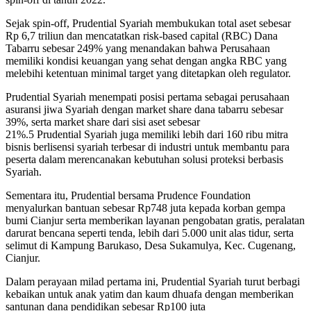
Sejak spin-off, Prudential Syariah membukukan total aset sebesar
Rp 6,7 triliun dan mencatatkan risk-based capital (RBC) Dana
Tabarru sebesar 249% yang menandakan bahwa Perusahaan
memiliki kondisi keuangan yang sehat dengan angka RBC yang
melebihi ketentuan minimal target yang ditetapkan oleh regulator.
Prudential Syariah menempati posisi pertama sebagai perusahaan
asuransi jiwa Syariah dengan market share dana tabarru sebesar
39%, serta market share dari sisi aset sebesar
21%.5 Prudential Syariah juga memiliki lebih dari 160 ribu mitra
bisnis berlisensi syariah terbesar di industri untuk membantu para
peserta dalam merencanakan kebutuhan solusi proteksi berbasis
Syariah.
Sementara itu, Prudential bersama Prudence Foundation
menyalurkan bantuan sebesar Rp748 juta kepada korban gempa
bumi Cianjur serta memberikan layanan pengobatan gratis, peralatan
darurat bencana seperti tenda, lebih dari 5.000 unit alas tidur, serta
selimut di Kampung Barukaso, Desa Sukamulya, Kec. Cugenang,
Cianjur.
Dalam perayaan milad pertama ini, Prudential Syariah turut berbagi
kebaikan untuk anak yatim dan kaum dhuafa dengan memberikan
santunan dana pendidikan sebesar Rp100 juta