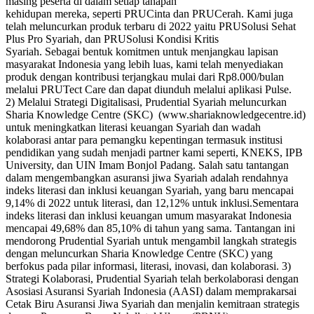
masing peserta di dalam setiap tahapan
kehidupan mereka, seperti PRUCinta dan PRUCerah. Kami juga
telah meluncurkan produk terbaru di 2022 yaitu PRUSolusi Sehat
Plus Pro Syariah, dan PRUSolusi Kondisi Kritis
Syariah. Sebagai bentuk komitmen untuk menjangkau lapisan
masyarakat Indonesia yang lebih luas, kami telah menyediakan
produk dengan kontribusi terjangkau mulai dari Rp8.000/bulan
melalui PRUTect Care dan dapat diunduh melalui aplikasi Pulse.
2) Melalui Strategi Digitalisasi, Prudential Syariah meluncurkan
Sharia Knowledge Centre (SKC) (www.shariaknowledgecentre.id)
untuk meningkatkan literasi keuangan Syariah dan wadah
kolaborasi antar para pemangku kepentingan termasuk institusi
pendidikan yang sudah menjadi partner kami seperti, KNEKS, IPB
University, dan UIN Imam Bonjol Padang. Salah satu tantangan
dalam mengembangkan asuransi jiwa Syariah adalah rendahnya
indeks literasi dan inklusi keuangan Syariah, yang baru mencapai
9,14% di 2022 untuk literasi, dan 12,12% untuk inklusi.Sementara
indeks literasi dan inklusi keuangan umum masyarakat Indonesia
mencapai 49,68% dan 85,10% di tahun yang sama. Tantangan ini
mendorong Prudential Syariah untuk mengambil langkah strategis
dengan meluncurkan Sharia Knowledge Centre (SKC) yang
berfokus pada pilar informasi, literasi, inovasi, dan kolaborasi. 3)
Strategi Kolaborasi, Prudential Syariah telah berkolaborasi dengan
Asosiasi Asuransi Syariah Indonesia (AASI) dalam memprakarsai
Cetak Biru Asuransi Jiwa Syariah dan menjalin kemitraan strategis