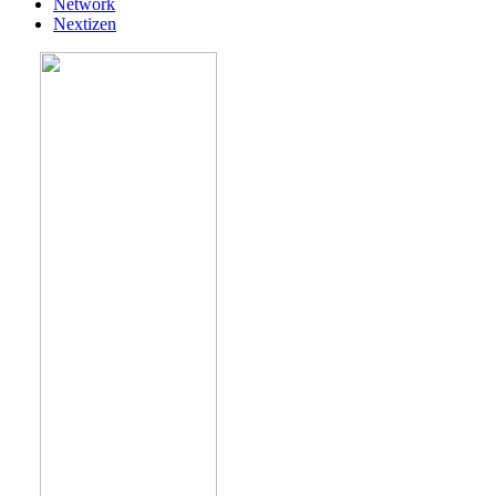
Network
Nextizen