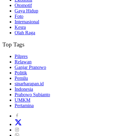
Otomotif
Gaya Hidup
Foto
Internasional
Kesra
Olah Raga
Top Tags
Pilpres
Relawan
Ganjar Pranowo
Politik
Pemilu
sinarharapan.id
Indonesia
Prabowo Subianto
UMKM
Pertamina