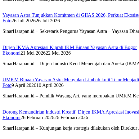
Yayasan Astra Tunjukkan Komitmen di GIIAS 2026, Perkuat Eko
Foto
26 Juli 2026
26 Juli 2026
SinarHarapan.id – Sekretaris Pengurus Yayasan Astra – Yayasan Dha
Dirjen IKMA Apresiasi Kiprah IKM Binaan Yayasan Astra di Bogor
Ekonomi
21 Mei 2026
22 Mei 2026
SinarHarapan.id – Dirjen Industri Kecil Menengah dan Aneka (IKMA
UMKM Binaan Yayasan Astra Menyulap Limbah kulit Telur Menjadi 
Foto
9 April 2026
10 April 2026
SinarHarapan.id – Pemilik Wayang Art, yang merupakan UMKM Kera
Dorong Kemandirian Industri Kreatif, Dirjen IKMA Apresiasi Inovasi
Ekonomi
26 Februari 2026
26 Februari 2026
SinarHarapan.id – Kunjungan kerja strategis dilakukan oleh Direktu