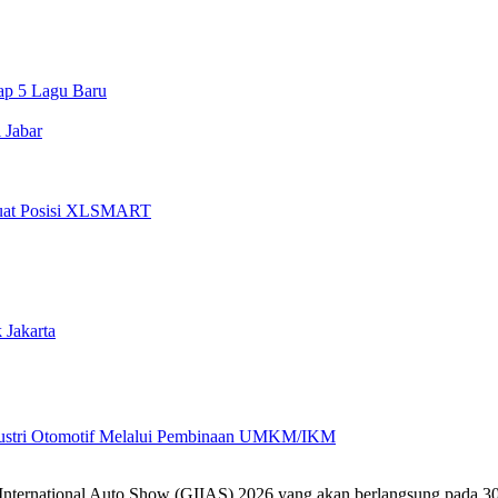
ap 5 Lagu Baru
 Jabar
rkuat Posisi XLSMART
 Jakarta
ndustri Otomotif Melalui Pembinaan UMKM/IKM
International Auto Show (GIIAS) 2026 yang akan berlangsung pada 30