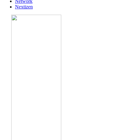
Network
Nextizen