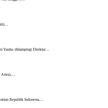
kiri)…
ni Yanita, didampingi Direktur…
n Astra),…
ustrian Republik Indonesia,…