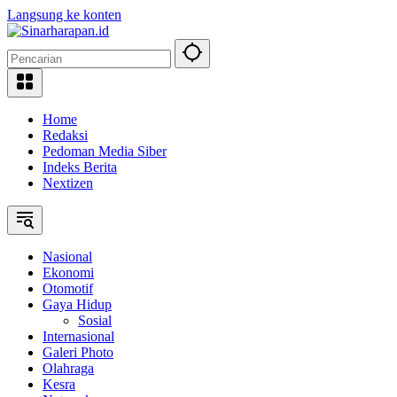
Langsung ke konten
Home
Redaksi
Pedoman Media Siber
Indeks Berita
Nextizen
Nasional
Ekonomi
Otomotif
Gaya Hidup
Sosial
Internasional
Galeri Photo
Olahraga
Kesra