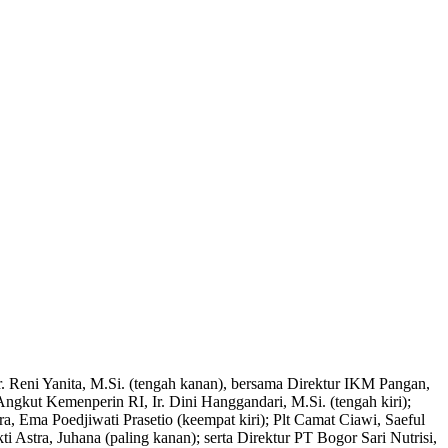
. Reni Yanita, M.Si. (tengah kanan), bersama Direktur IKM Pangan,
ngkut Kemenperin RI, Ir. Dini Hanggandari, M.Si. (tengah kiri);
a, Ema Poedjiwati Prasetio (keempat kiri); Plt Camat Ciawi, Saeful
Astra, Juhana (paling kanan); serta Direktur PT Bogor Sari Nutrisi,