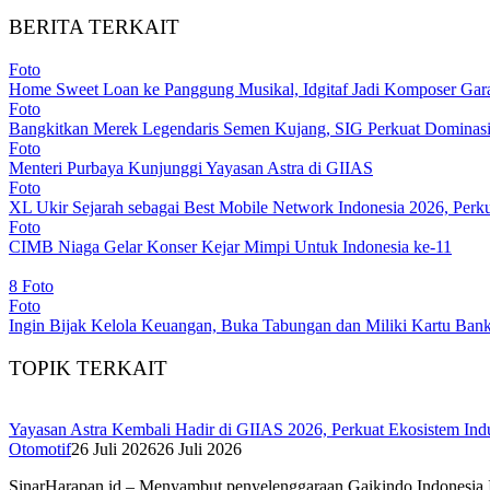
BERITA TERKAIT
Foto
Home Sweet Loan ke Panggung Musikal, Idgitaf Jadi Komposer Gar
Foto
Bangkitkan Merek Legendaris Semen Kujang, SIG Perkuat Dominasi
Foto
Menteri Purbaya Kunjunggi Yayasan Astra di GIIAS
Foto
XL Ukir Sejarah sebagai Best Mobile Network Indonesia 2026, Pe
Foto
CIMB Niaga Gelar Konser Kejar Mimpi Untuk Indonesia ke-11
8 Foto
Foto
Ingin Bijak Kelola Keuangan, Buka Tabungan dan Miliki Kartu Bank
TOPIK TERKAIT
Yayasan Astra Kembali Hadir di GIIAS 2026, Perkuat Ekosistem I
Otomotif
26 Juli 2026
26 Juli 2026
SinarHarapan.id – Menyambut penyelenggaraan Gaikindo Indonesia 