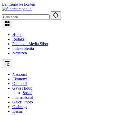
Langsung ke konten
Home
Redaksi
Pedoman Media Siber
Indeks Berita
Nextizen
Nasional
Ekonomi
Otomotif
Gaya Hidup
Sosial
Internasional
Galeri Photo
Olahraga
Kesra