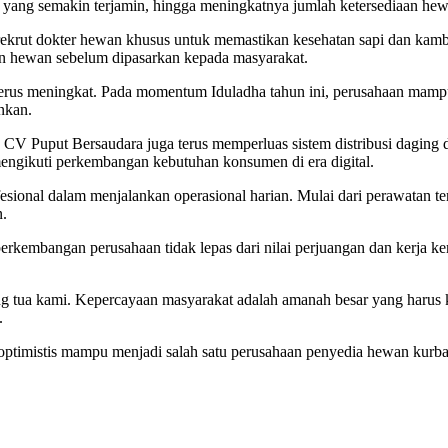
 yang semakin terjamin, hingga meningkatnya jumlah ketersediaan hew
ekrut dokter hewan khusus untuk memastikan kesehatan sapi dan kambin
an hewan sebelum dipasarkan kepada masyarakat.
 terus meningkat. Pada momentum Iduladha tahun ini, perusahaan mam
unkan.
V Puput Bersaudara juga terus memperluas sistem distribusi daging dan
engikuti perkembangan kebutuhan konsumen di era digital.
sional dalam menjalankan operasional harian. Mulai dari perawatan te
n.
embangan perusahaan tidak lepas dari nilai perjuangan dan kerja ke
 tua kami. Kepercayaan masyarakat adalah amanah besar yang harus ka
.
ptimistis mampu menjadi salah satu perusahaan penyedia hewan kurba