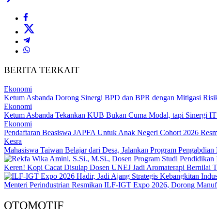
BERITA TERKAIT
Ekonomi
Ketum Asbanda Dorong Sinergi BPD dan BPR dengan Mitigasi Risi
Ekonomi
Ketum Asbanda Tekankan KUB Bukan Cuma Modal, tapi Sinergi I
Ekonomi
Pendaftaran Beasiswa JAPFA Untuk Anak Negeri Cohort 2026 Resm
Kesra
Mahasiswa Taiwan Belajar dari Desa, Jalankan Program Pengabdian
Keren! Kopi Cacat Disulap Dosen UNEJ Jadi Aromaterapi Bernilai T
Menteri Perindustrian Resmikan ILF-IGT Expo 2026, Dorong Manuf
OTOMOTIF