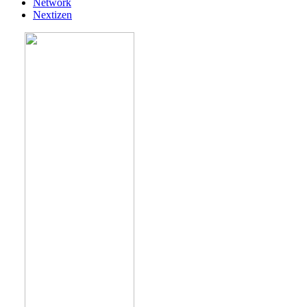
Network
Nextizen