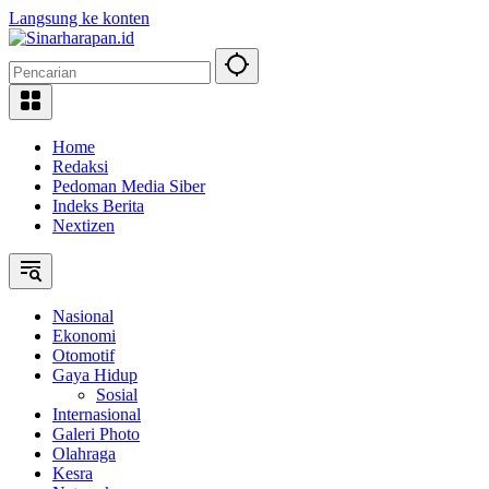
Langsung ke konten
Home
Redaksi
Pedoman Media Siber
Indeks Berita
Nextizen
Nasional
Ekonomi
Otomotif
Gaya Hidup
Sosial
Internasional
Galeri Photo
Olahraga
Kesra