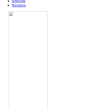
Network
Nextizen