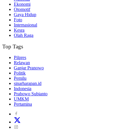
Ekonomi
Otomotif
Gaya Hidup
Foto
Internasional
Kesra
Olah Raga
Top Tags
Pilpres
Relawan
Ganjar Pranowo
Politik
Pemilu
sinarharapan.id
Indonesia
Prabowo Subianto
UMKM
Pertamina