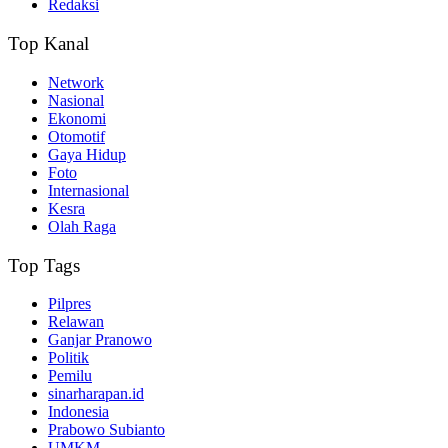
Redaksi
Top Kanal
Network
Nasional
Ekonomi
Otomotif
Gaya Hidup
Foto
Internasional
Kesra
Olah Raga
Top Tags
Pilpres
Relawan
Ganjar Pranowo
Politik
Pemilu
sinarharapan.id
Indonesia
Prabowo Subianto
UMKM