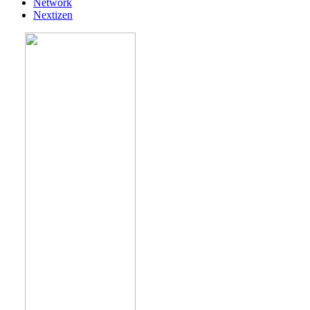
Network
Nextizen