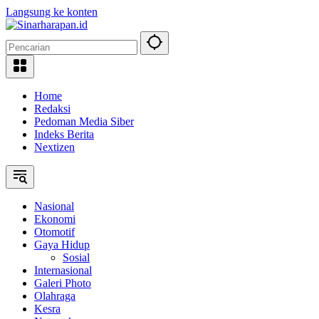
Langsung ke konten
Home
Redaksi
Pedoman Media Siber
Indeks Berita
Nextizen
Nasional
Ekonomi
Otomotif
Gaya Hidup
Sosial
Internasional
Galeri Photo
Olahraga
Kesra