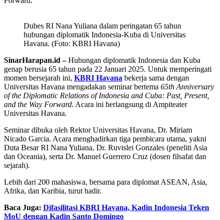
Forward.
Dubes RI Nana Yuliana dalam peringatan 65 tahun
hubungan diplomatik Indonesia-Kuba di Universitas
Havana. (Foto: KBRI Havana)
SinarHarapan.id –
Hubungan diplomatik Indonesia dan Kuba
genap berusia 65 tahun pada 22 Januari 2025. Untuk memperingati
momen bersejarah ini,
KBRI Havana
bekerja sama dengan
Universitas Havana mengadakan seminar bertema
65th Anniversary
of the Diplomatic Relations of Indonesia and Cuba: Past, Present,
and the Way Forward
. Acara ini berlangsung di Ampiteater
Universitas Havana.
Seminar dibuka oleh Rektor Universitas Havana, Dr. Miriam
Nicado Garcia. Acara menghadirkan tiga pembicara utama, yakni
Duta Besar RI Nana Yuliana, Dr. Ruvislei Gonzales (peneliti Asia
dan Oceania), serta Dr. Manuel Guerrero Cruz (dosen filsafat dan
sejarah).
Lebih dari 200 mahasiswa, bersama para diplomat ASEAN, Asia,
Afrika, dan Karibia, turut hadir.
Baca Juga:
Difasilitasi KBRI Havana, Kadin Indonesia Teken
MoU dengan Kadin Santo Domingo