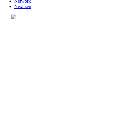
Network
Nextizen