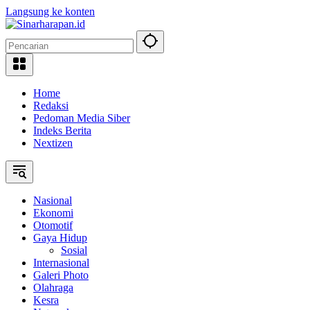
Langsung ke konten
Home
Redaksi
Pedoman Media Siber
Indeks Berita
Nextizen
Nasional
Ekonomi
Otomotif
Gaya Hidup
Sosial
Internasional
Galeri Photo
Olahraga
Kesra