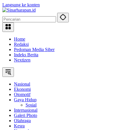
Langsung ke konten
Home
Redaksi
Pedoman Media Siber
Indeks Berita
Nextizen
Nasional
Ekonomi
Otomotif
Gaya Hidup
Sosial
Internasional
Galeri Photo
Olahraga
Kesra