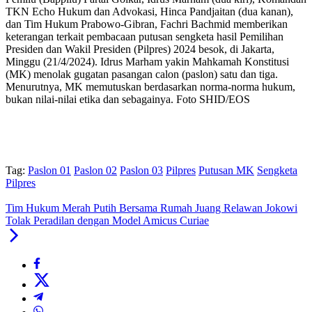
TKN Echo Hukum dan Advokasi, Hinca Pandjaitan (dua kanan),
dan Tim Hukum Prabowo-Gibran, Fachri Bachmid memberikan
keterangan terkait pembacaan putusan sengketa hasil Pemilihan
Presiden dan Wakil Presiden (Pilpres) 2024 besok, di Jakarta,
Minggu (21/4/2024). Idrus Marham yakin Mahkamah Konstitusi
(MK) menolak gugatan pasangan calon (paslon) satu dan tiga.
Menurutnya, MK memutuskan berdasarkan norma-norma hukum,
bukan nilai-nilai etika dan sebagainya. Foto SHID/EOS
Tag:
Paslon 01
Paslon 02
Paslon 03
Pilpres
Putusan MK
Sengketa
Pilpres
Tim Hukum Merah Putih Bersama Rumah Juang Relawan Jokowi
Tolak Peradilan dengan Model Amicus Curiae