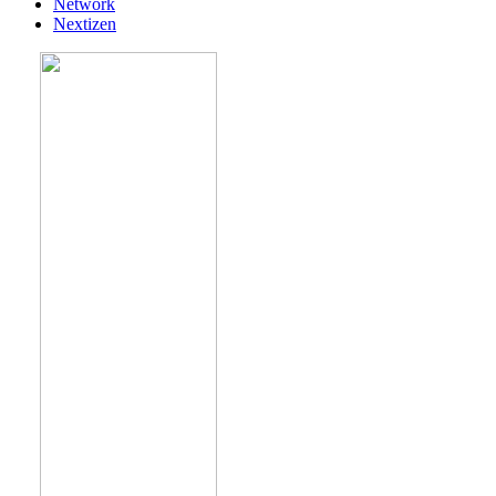
Network
Nextizen