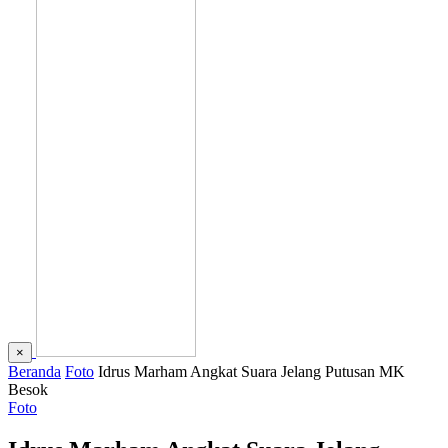
×
Beranda
Foto
Idrus Marham Angkat Suara Jelang Putusan MK
Besok
Foto