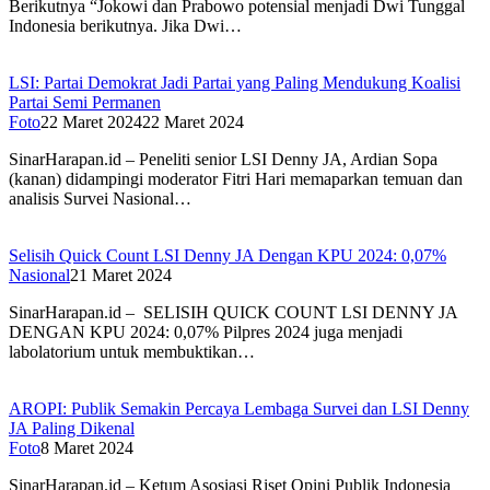
Berikutnya “Jokowi dan Prabowo potensial menjadi Dwi Tunggal
Indonesia berikutnya. Jika Dwi…
LSI: Partai Demokrat Jadi Partai yang Paling Mendukung Koalisi
Partai Semi Permanen
Foto
22 Maret 2024
22 Maret 2024
SinarHarapan.id – Peneliti senior LSI Denny JA, Ardian Sopa
(kanan) didampingi moderator Fitri Hari memaparkan temuan dan
analisis Survei Nasional…
Selisih Quick Count LSI Denny JA Dengan KPU 2024: 0,07%
Nasional
21 Maret 2024
SinarHarapan.id – SELISIH QUICK COUNT LSI DENNY JA
DENGAN KPU 2024: 0,07% Pilpres 2024 juga menjadi
labolatorium untuk membuktikan…
AROPI: Publik Semakin Percaya Lembaga Survei dan LSI Denny
JA Paling Dikenal
Foto
8 Maret 2024
SinarHarapan.id – Ketum Asosiasi Riset Opini Publik Indonesia