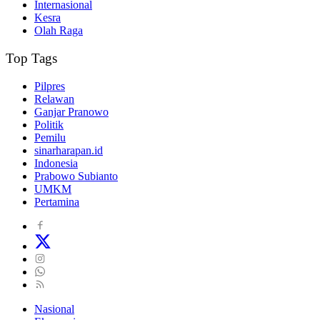
Internasional
Kesra
Olah Raga
Top Tags
Pilpres
Relawan
Ganjar Pranowo
Politik
Pemilu
sinarharapan.id
Indonesia
Prabowo Subianto
UMKM
Pertamina
Nasional