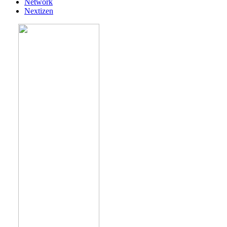
Network
Nextizen