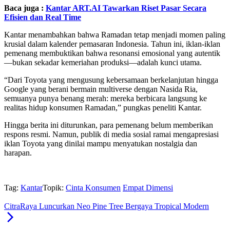
Baca juga :
Kantar ART.AI Tawarkan Riset Pasar Secara
Efisien dan Real Time
Kantar menambahkan bahwa Ramadan tetap menjadi momen paling
krusial dalam kalender pemasaran Indonesia. Tahun ini, iklan-iklan
pemenang membuktikan bahwa resonansi emosional yang autentik
—bukan sekadar kemeriahan produksi—adalah kunci utama.
“Dari Toyota yang mengusung kebersamaan berkelanjutan hingga
Google yang berani bermain multiverse dengan Nasida Ria,
semuanya punya benang merah: mereka berbicara langsung ke
realitas hidup konsumen Ramadan,” pungkas peneliti Kantar.
Hingga berita ini diturunkan, para pemenang belum memberikan
respons resmi. Namun, publik di media sosial ramai mengapresiasi
iklan Toyota yang dinilai mampu menyatukan nostalgia dan
harapan.
Tag:
Kantar
Topik:
Cinta Konsumen
Empat Dimensi
CitraRaya Luncurkan Neo Pine Tree Bergaya Tropical Modern