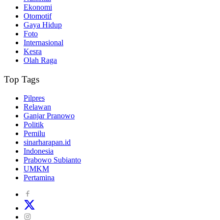
Ekonomi
Otomotif
Gaya Hidup
Foto
Internasional
Kesra
Olah Raga
Top Tags
Pilpres
Relawan
Ganjar Pranowo
Politik
Pemilu
sinarharapan.id
Indonesia
Prabowo Subianto
UMKM
Pertamina