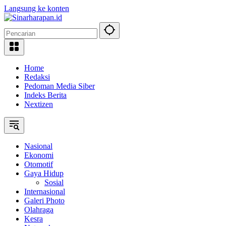
Langsung ke konten
Home
Redaksi
Pedoman Media Siber
Indeks Berita
Nextizen
Nasional
Ekonomi
Otomotif
Gaya Hidup
Sosial
Internasional
Galeri Photo
Olahraga
Kesra