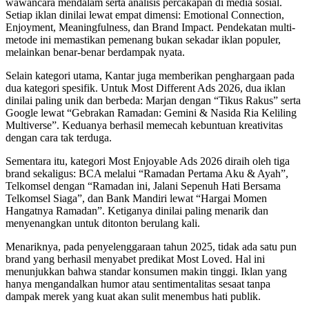
wawancara mendalam serta analisis percakapan di media sosial.
Setiap iklan dinilai lewat empat dimensi: Emotional Connection,
Enjoyment, Meaningfulness, dan Brand Impact. Pendekatan multi-
metode ini memastikan pemenang bukan sekadar iklan populer,
melainkan benar-benar berdampak nyata.
Selain kategori utama, Kantar juga memberikan penghargaan pada
dua kategori spesifik. Untuk Most Different Ads 2026, dua iklan
dinilai paling unik dan berbeda: Marjan dengan “Tikus Rakus” serta
Google lewat “Gebrakan Ramadan: Gemini & Nasida Ria Keliling
Multiverse”. Keduanya berhasil memecah kebuntuan kreativitas
dengan cara tak terduga.
Sementara itu, kategori Most Enjoyable Ads 2026 diraih oleh tiga
brand sekaligus: BCA melalui “Ramadan Pertama Aku & Ayah”,
Telkomsel dengan “Ramadan ini, Jalani Sepenuh Hati Bersama
Telkomsel Siaga”, dan Bank Mandiri lewat “Hargai Momen
Hangatnya Ramadan”. Ketiganya dinilai paling menarik dan
menyenangkan untuk ditonton berulang kali.
Menariknya, pada penyelenggaraan tahun 2025, tidak ada satu pun
brand yang berhasil menyabet predikat Most Loved. Hal ini
menunjukkan bahwa standar konsumen makin tinggi. Iklan yang
hanya mengandalkan humor atau sentimentalitas sesaat tanpa
dampak merek yang kuat akan sulit menembus hati publik.