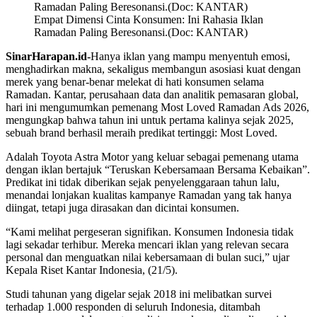
Empat Dimensi Cinta Konsumen: Ini Rahasia Iklan
Ramadan Paling Beresonansi.(Doc: KANTAR)
SinarHarapan.id-
Hanya iklan yang mampu menyentuh emosi,
menghadirkan makna, sekaligus membangun asosiasi kuat dengan
merek yang benar-benar melekat di hati konsumen selama
Ramadan. Kantar, perusahaan data dan analitik pemasaran global,
hari ini mengumumkan pemenang Most Loved Ramadan Ads 2026,
mengungkap bahwa tahun ini untuk pertama kalinya sejak 2025,
sebuah brand berhasil meraih predikat tertinggi: Most Loved.
Adalah Toyota Astra Motor yang keluar sebagai pemenang utama
dengan iklan bertajuk “Teruskan Kebersamaan Bersama Kebaikan”.
Predikat ini tidak diberikan sejak penyelenggaraan tahun lalu,
menandai lonjakan kualitas kampanye Ramadan yang tak hanya
diingat, tetapi juga dirasakan dan dicintai konsumen.
“Kami melihat pergeseran signifikan. Konsumen Indonesia tidak
lagi sekadar terhibur. Mereka mencari iklan yang relevan secara
personal dan menguatkan nilai kebersamaan di bulan suci,” ujar
Kepala Riset Kantar Indonesia, (21/5).
Studi tahunan yang digelar sejak 2018 ini melibatkan survei
terhadap 1.000 responden di seluruh Indonesia, ditambah