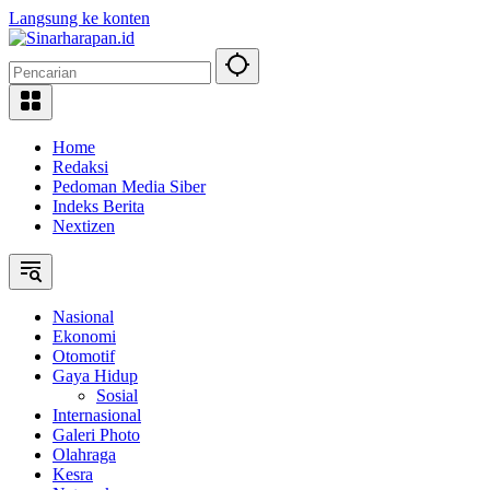
Langsung ke konten
Home
Redaksi
Pedoman Media Siber
Indeks Berita
Nextizen
Nasional
Ekonomi
Otomotif
Gaya Hidup
Sosial
Internasional
Galeri Photo
Olahraga
Kesra