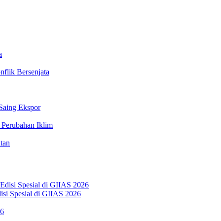
a
flik Bersenjata
 Saing Ekspor
Perubahan Iklim
tan
si Spesial di GIIAS 2026