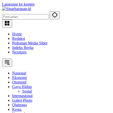
Langsung ke konten
Home
Redaksi
Pedoman Media Siber
Indeks Berita
Nextizen
Nasional
Ekonomi
Otomotif
Gaya Hidup
Sosial
Internasional
Galeri Photo
Olahraga
Kesra