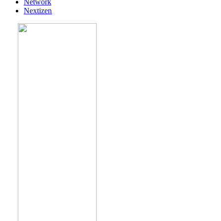
Network
Nextizen