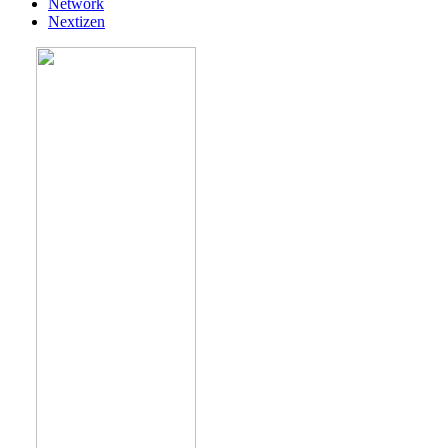
Network
Nextizen