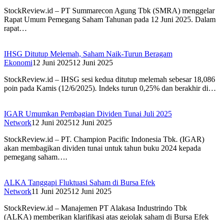
StockReview.id – PT Summarecon Agung Tbk (SMRA) menggelar
Rapat Umum Pemegang Saham Tahunan pada 12 Juni 2025. Dalam
rapat…
IHSG Ditutup Melemah, Saham Naik-Turun Beragam
Ekonomi
12 Juni 2025
12 Juni 2025
StockReview.id – IHSG sesi kedua ditutup melemah sebesar 18,086
poin pada Kamis (12/6/2025). Indeks turun 0,25% dan berakhir di…
IGAR Umumkan Pembagian Dividen Tunai Juli 2025
Network
12 Juni 2025
12 Juni 2025
StockReview.id – PT. Champion Pacific Indonesia Tbk. (IGAR)
akan membagikan dividen tunai untuk tahun buku 2024 kepada
pemegang saham….
ALKA Tanggapi Fluktuasi Saham di Bursa Efek
Network
11 Juni 2025
12 Juni 2025
StockReview.id – Manajemen PT Alakasa Industrindo Tbk
(ALKA) memberikan klarifikasi atas gejolak saham di Bursa Efek