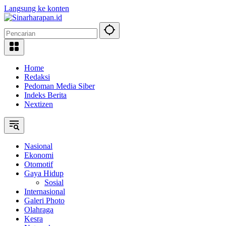
Langsung ke konten
Home
Redaksi
Pedoman Media Siber
Indeks Berita
Nextizen
Nasional
Ekonomi
Otomotif
Gaya Hidup
Sosial
Internasional
Galeri Photo
Olahraga
Kesra