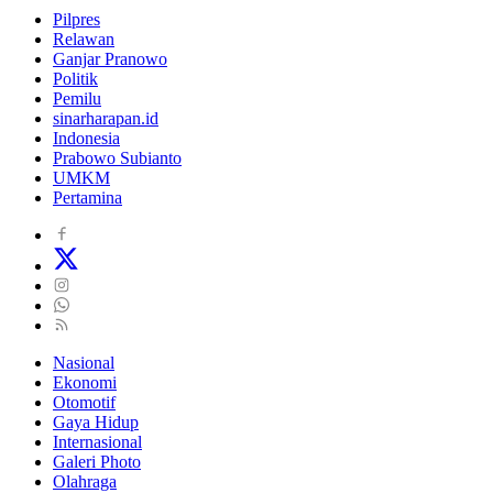
Pilpres
Relawan
Ganjar Pranowo
Politik
Pemilu
sinarharapan.id
Indonesia
Prabowo Subianto
UMKM
Pertamina
Nasional
Ekonomi
Otomotif
Gaya Hidup
Internasional
Galeri Photo
Olahraga