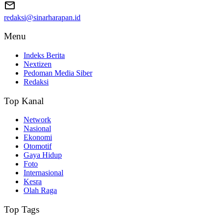
redaksi@sinarharapan.id
Menu
Indeks Berita
Nextizen
Pedoman Media Siber
Redaksi
Top Kanal
Network
Nasional
Ekonomi
Otomotif
Gaya Hidup
Foto
Internasional
Kesra
Olah Raga
Top Tags