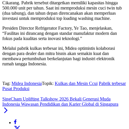
Cikarang. Pabrik tersebut ditargetkan memiliki kapasitas hingga
500.000 unit per tahun. Saat ini memproduksi mesin cuci twin tub
(dua tabung), dan tahun depan direncanakan akan memperluas
investasi untuk memproduksi top loading washing machine.
Presiden Director Refrigerator Factory, Ye Tao, menjelaskan,
“Fasilitas ini dirancang dengan standar manufaktur modern dan
fokus pada kualitas serta inovasi teknologi.”
Melalui pabrik kulkas terbesar ini, Midea optimistis kolaborasi
dengan para dealer dan mitra bisnis akan semakin kuat dan
membawa pertumbuhan berkelanjutan bagi industri elektronik
rumah tangga Indonesia.
Tag:
Midea Indonesia
Topik:
Kulkas dan Mesin Ccui
Pabrik terbesar
Pusat Produksi
SingCham Uplifting Talkshow 2026 Bekali Generasi Muda
Indonesia Wawasan Pendidikan dan Karier Global di Singapura