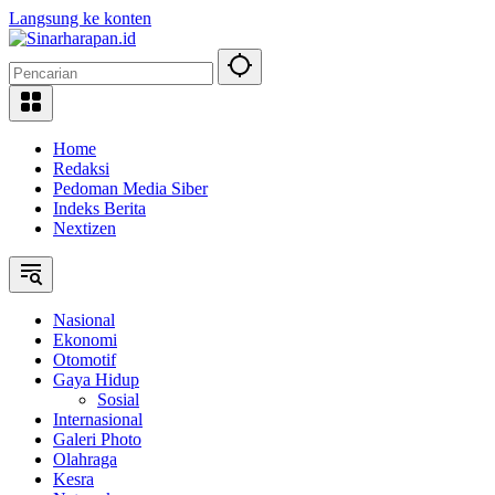
Langsung ke konten
Home
Redaksi
Pedoman Media Siber
Indeks Berita
Nextizen
Nasional
Ekonomi
Otomotif
Gaya Hidup
Sosial
Internasional
Galeri Photo
Olahraga
Kesra