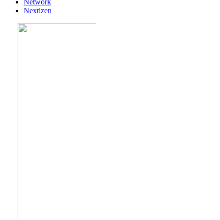
Network
Nextizen