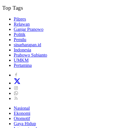
Top Tags
Pilpres
Relawan
Ganjar Pranowo
Politik
Pemilu
sinarharapan.id
Indonesia
Prabowo Subianto
UMKM
Pertamina
Nasional
Ekonomi
Otomotif
Gaya Hidup