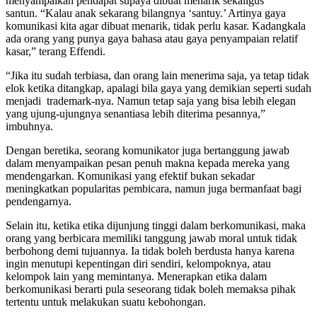
menyampaikan pendapat supaya dibuat menarik sekaligus
santun. “Kalau anak sekarang bilangnya ‘santuy.’ Artinya gaya
komunikasi kita agar dibuat menarik, tidak perlu kasar. Kadangkala
ada orang yang punya gaya bahasa atau gaya penyampaian relatif
kasar,” terang Effendi.
“Jika itu sudah terbiasa, dan orang lain menerima saja, ya tetap tidak
elok ketika ditangkap, apalagi bila gaya yang demikian seperti sudah
menjadi trademark-nya. Namun tetap saja yang bisa lebih elegan
yang ujung-ujungnya senantiasa lebih diterima pesannya,”
imbuhnya.
Dengan beretika, seorang komunikator juga bertanggung jawab
dalam menyampaikan pesan penuh makna kepada mereka yang
mendengarkan. Komunikasi yang efektif bukan sekadar
meningkatkan popularitas pembicara, namun juga bermanfaat bagi
pendengarnya.
Selain itu, ketika etika dijunjung tinggi dalam berkomunikasi, maka
orang yang berbicara memiliki tanggung jawab moral untuk tidak
berbohong demi tujuannya. Ia tidak boleh berdusta hanya karena
ingin menutupi kepentingan diri sendiri, kelompoknya, atau
kelompok lain yang memintanya. Menerapkan etika dalam
berkomunikasi berarti pula seseorang tidak boleh memaksa pihak
tertentu untuk melakukan suatu kebohongan.