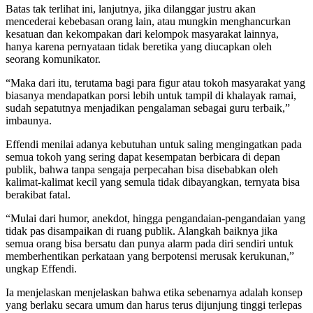
Batas tak terlihat ini, lanjutnya, jika dilanggar justru akan
mencederai kebebasan orang lain, atau mungkin menghancurkan
kesatuan dan kekompakan dari kelompok masyarakat lainnya,
hanya karena pernyataan tidak beretika yang diucapkan oleh
seorang komunikator.
“Maka dari itu, terutama bagi para figur atau tokoh masyarakat yang
biasanya mendapatkan porsi lebih untuk tampil di khalayak ramai,
sudah sepatutnya menjadikan pengalaman sebagai guru terbaik,”
imbaunya.
Effendi menilai adanya kebutuhan untuk saling mengingatkan pada
semua tokoh yang sering dapat kesempatan berbicara di depan
publik, bahwa tanpa sengaja perpecahan bisa disebabkan oleh
kalimat-kalimat kecil yang semula tidak dibayangkan, ternyata bisa
berakibat fatal.
“Mulai dari humor, anekdot, hingga pengandaian-pengandaian yang
tidak pas disampaikan di ruang publik. Alangkah baiknya jika
semua orang bisa bersatu dan punya alarm pada diri sendiri untuk
memberhentikan perkataan yang berpotensi merusak kerukunan,”
ungkap Effendi.
Ia menjelaskan menjelaskan bahwa etika sebenarnya adalah konsep
yang berlaku secara umum dan harus terus dijunjung tinggi terlepas