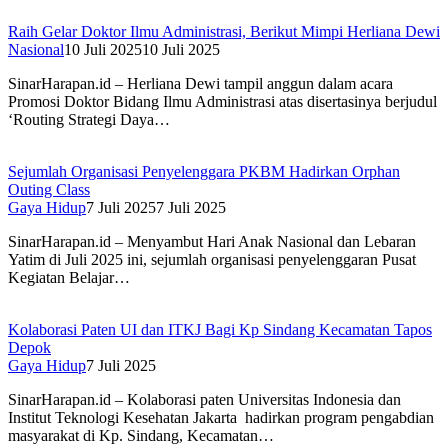
Raih Gelar Doktor Ilmu Administrasi, Berikut Mimpi Herliana Dewi
Nasional
10 Juli 2025
10 Juli 2025
SinarHarapan.id – Herliana Dewi tampil anggun dalam acara
Promosi Doktor Bidang Ilmu Administrasi atas disertasinya berjudul
‘Routing Strategi Daya…
Sejumlah Organisasi Penyelenggara PKBM Hadirkan Orphan
Outing Class
Gaya Hidup
7 Juli 2025
7 Juli 2025
SinarHarapan.id – Menyambut Hari Anak Nasional dan Lebaran
Yatim di Juli 2025 ini, sejumlah organisasi penyelenggaran Pusat
Kegiatan Belajar…
Kolaborasi Paten UI dan ITKJ Bagi Kp Sindang Kecamatan Tapos
Depok
Gaya Hidup
7 Juli 2025
SinarHarapan.id – Kolaborasi paten Universitas Indonesia dan
Institut Teknologi Kesehatan Jakarta hadirkan program pengabdian
masyarakat di Kp. Sindang, Kecamatan…