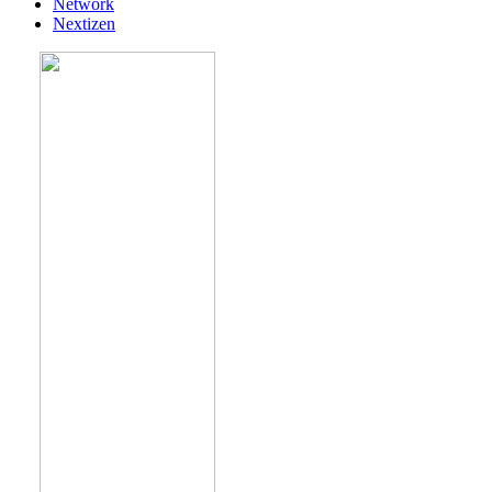
Network
Nextizen