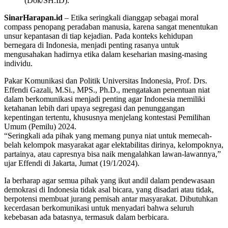
(Dok/SH.ID).
SinarHarapan.id
– Etika seringkali dianggap sebagai moral
compass penopang peradaban manusia, karena sangat menentukan
unsur kepantasan di tiap kejadian. Pada konteks kehidupan
bernegara di Indonesia, menjadi penting rasanya untuk
mengusahakan hadirnya etika dalam keseharian masing-masing
individu.
Pakar Komunikasi dan Politik Universitas Indonesia, Prof. Drs.
Effendi Gazali, M.Si., MPS., Ph.D., mengatakan penentuan niat
dalam berkomunikasi menjadi penting agar Indonesia memiliki
ketahanan lebih dari upaya segregasi dan penunggangan
kepentingan tertentu, khususnya menjelang kontestasi Pemilihan
Umum (Pemilu) 2024.
“Seringkali ada pihak yang memang punya niat untuk memecah-
belah kelompok masyarakat agar elektabilitas dirinya, kelompoknya,
partainya, atau capresnya bisa naik mengalahkan lawan-lawannya,”
ujar Effendi di Jakarta, Jumat (19/1/2024).
Ia berharap agar semua pihak yang ikut andil dalam pendewasaan
demokrasi di Indonesia tidak asal bicara, yang disadari atau tidak,
berpotensi membuat jurang pemisah antar masyarakat. Dibutuhkan
kecerdasan berkomunikasi untuk menyadari bahwa seluruh
kebebasan ada batasnya, termasuk dalam berbicara.