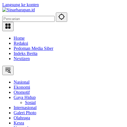
Langsung ke konten
Home
Redaksi
Pedoman Media Siber
Indeks Berita
Nextizen
Nasional
Ekonomi
Otomotif
Gaya Hidup
Sosial
Internasional
Galeri Photo
Olahraga
Kesra