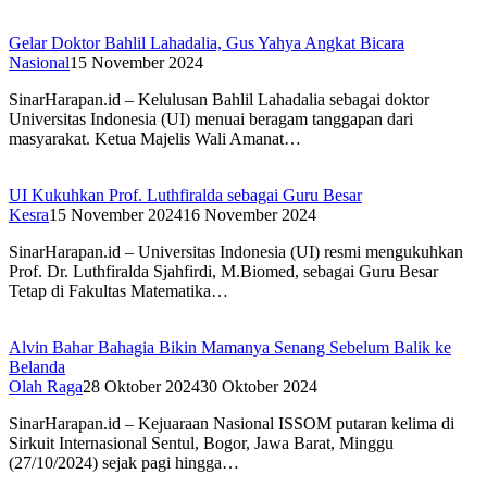
Gelar Doktor Bahlil Lahadalia, Gus Yahya Angkat Bicara
Nasional
15 November 2024
SinarHarapan.id – Kelulusan Bahlil Lahadalia sebagai doktor
Universitas Indonesia (UI) menuai beragam tanggapan dari
masyarakat. Ketua Majelis Wali Amanat…
UI Kukuhkan Prof. Luthfiralda sebagai Guru Besar
Kesra
15 November 2024
16 November 2024
SinarHarapan.id – Universitas Indonesia (UI) resmi mengukuhkan
Prof. Dr. Luthfiralda Sjahfirdi, M.Biomed, sebagai Guru Besar
Tetap di Fakultas Matematika…
Alvin Bahar Bahagia Bikin Mamanya Senang Sebelum Balik ke
Belanda
Olah Raga
28 Oktober 2024
30 Oktober 2024
SinarHarapan.id – Kejuaraan Nasional ISSOM putaran kelima di
Sirkuit Internasional Sentul, Bogor, Jawa Barat, Minggu
(27/10/2024) sejak pagi hingga…