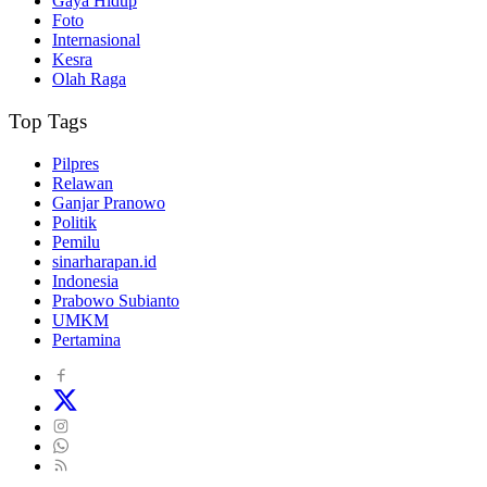
Gaya Hidup
Foto
Internasional
Kesra
Olah Raga
Top Tags
Pilpres
Relawan
Ganjar Pranowo
Politik
Pemilu
sinarharapan.id
Indonesia
Prabowo Subianto
UMKM
Pertamina