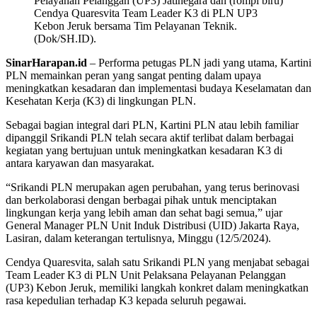
Pelayanan Pelanggan (UP3) Jatinegara dan (rompi biru)
Cendya Quaresvita Team Leader K3 di PLN UP3
Kebon Jeruk bersama Tim Pelayanan Teknik.
(Dok/SH.ID).
SinarHarapan.id
– Performa petugas PLN jadi yang utama, Kartini
PLN memainkan peran yang sangat penting dalam upaya
meningkatkan kesadaran dan implementasi budaya Keselamatan dan
Kesehatan Kerja (K3) di lingkungan PLN.
Sebagai bagian integral dari PLN, Kartini PLN atau lebih familiar
dipanggil Srikandi PLN telah secara aktif terlibat dalam berbagai
kegiatan yang bertujuan untuk meningkatkan kesadaran K3 di
antara karyawan dan masyarakat.
“Srikandi PLN merupakan agen perubahan, yang terus berinovasi
dan berkolaborasi dengan berbagai pihak untuk menciptakan
lingkungan kerja yang lebih aman dan sehat bagi semua,” ujar
General Manager PLN Unit Induk Distribusi (UID) Jakarta Raya,
Lasiran, dalam keterangan tertulisnya, Minggu (12/5/2024).
Cendya Quaresvita, salah satu Srikandi PLN yang menjabat sebagai
Team Leader K3 di PLN Unit Pelaksana Pelayanan Pelanggan
(UP3) Kebon Jeruk, memiliki langkah konkret dalam meningkatkan
rasa kepedulian terhadap K3 kepada seluruh pegawai.