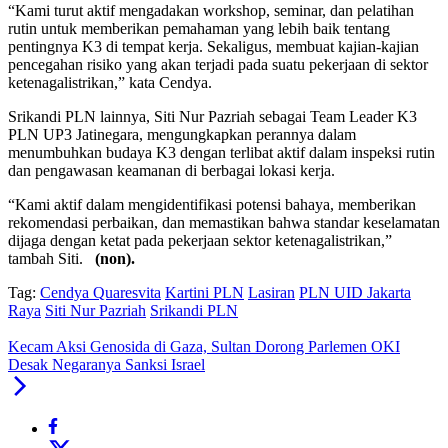
“Kami turut aktif mengadakan workshop, seminar, dan pelatihan
rutin untuk memberikan pemahaman yang lebih baik tentang
pentingnya K3 di tempat kerja. Sekaligus, membuat kajian-kajian
pencegahan risiko yang akan terjadi pada suatu pekerjaan di sektor
ketenagalistrikan,” kata Cendya.
Srikandi PLN lainnya, Siti Nur Pazriah sebagai Team Leader K3
PLN UP3 Jatinegara, mengungkapkan perannya dalam
menumbuhkan budaya K3 dengan terlibat aktif dalam inspeksi rutin
dan pengawasan keamanan di berbagai lokasi kerja.
“Kami aktif dalam mengidentifikasi potensi bahaya, memberikan
rekomendasi perbaikan, dan memastikan bahwa standar keselamatan
dijaga dengan ketat pada pekerjaan sektor ketenagalistrikan,”
tambah Siti.
(non).
Tag:
Cendya Quaresvita
Kartini PLN
Lasiran
PLN UID Jakarta
Raya
Siti Nur Pazriah
Srikandi PLN
Kecam Aksi Genosida di Gaza, Sultan Dorong Parlemen OKI
Desak Negaranya Sanksi Israel