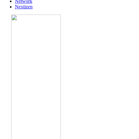
Network
Nextizen