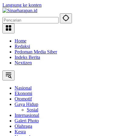
Langsung ke konten
Home
Redaksi
Pedoman Media Siber
Indeks Berita
Nextizen
Nasional
Ekonomi
Otomotif
Gaya Hidup
Sosial
Internasional
Galeri Photo
Olahraga
Kesra