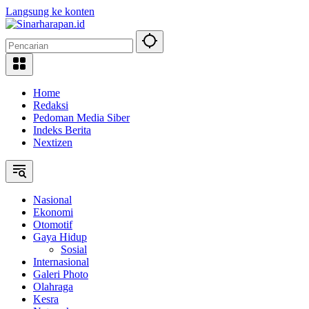
Langsung ke konten
Home
Redaksi
Pedoman Media Siber
Indeks Berita
Nextizen
Nasional
Ekonomi
Otomotif
Gaya Hidup
Sosial
Internasional
Galeri Photo
Olahraga
Kesra