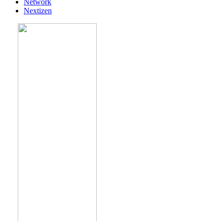
Network
Nextizen