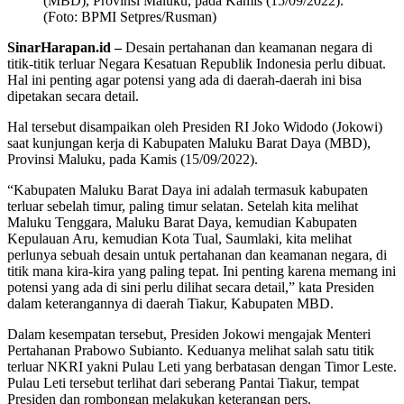
(MBD), Provinsi Maluku, pada Kamis (15/09/2022).
(Foto: BPMI Setpres/Rusman)
SinarHarapan.id –
Desain pertahanan dan keamanan negara di
titik-titik terluar Negara Kesatuan Republik Indonesia perlu dibuat.
Hal ini penting agar potensi yang ada di daerah-daerah ini bisa
dipetakan secara detail.
Hal tersebut disampaikan oleh Presiden RI Joko Widodo (Jokowi)
saat kunjungan kerja di Kabupaten Maluku Barat Daya (MBD),
Provinsi Maluku, pada Kamis (15/09/2022).
“Kabupaten Maluku Barat Daya ini adalah termasuk kabupaten
terluar sebelah timur, paling timur selatan. Setelah kita melihat
Maluku Tenggara, Maluku Barat Daya, kemudian Kabupaten
Kepulauan Aru, kemudian Kota Tual, Saumlaki, kita melihat
perlunya sebuah desain untuk pertahanan dan keamanan negara, di
titik mana kira-kira yang paling tepat. Ini penting karena memang ini
potensi yang ada di sini perlu dilihat secara detail,” kata Presiden
dalam keterangannya di daerah Tiakur, Kabupaten MBD.
Dalam kesempatan tersebut, Presiden Jokowi mengajak Menteri
Pertahanan Prabowo Subianto. Keduanya melihat salah satu titik
terluar NKRI yakni Pulau Leti yang berbatasan dengan Timor Leste.
Pulau Leti tersebut terlihat dari seberang Pantai Tiakur, tempat
Presiden dan rombongan melakukan keterangan pers.