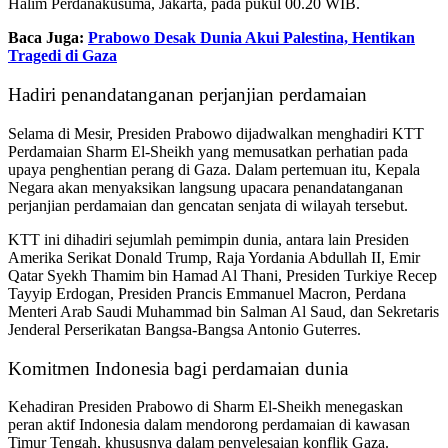
Halim Perdanakusuma, Jakarta, pada pukul 00.20 WIB.
Baca Juga:
Prabowo Desak Dunia Akui Palestina, Hentikan
Tragedi di Gaza
Hadiri penandatanganan perjanjian perdamaian
Selama di Mesir, Presiden Prabowo dijadwalkan menghadiri KTT
Perdamaian Sharm El-Sheikh yang memusatkan perhatian pada
upaya penghentian perang di Gaza. Dalam pertemuan itu, Kepala
Negara akan menyaksikan langsung upacara penandatanganan
perjanjian perdamaian dan gencatan senjata di wilayah tersebut.
KTT ini dihadiri sejumlah pemimpin dunia, antara lain Presiden
Amerika Serikat Donald Trump, Raja Yordania Abdullah II, Emir
Qatar Syekh Thamim bin Hamad Al Thani, Presiden Turkiye Recep
Tayyip Erdogan, Presiden Prancis Emmanuel Macron, Perdana
Menteri Arab Saudi Muhammad bin Salman Al Saud, dan Sekretaris
Jenderal Perserikatan Bangsa-Bangsa Antonio Guterres.
Komitmen Indonesia bagi perdamaian dunia
Kehadiran Presiden Prabowo di Sharm El-Sheikh menegaskan
peran aktif Indonesia dalam mendorong perdamaian di kawasan
Timur Tengah, khususnya dalam penyelesaian konflik Gaza.