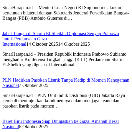
SinarHarapan.id – Menteri Luar Negeri RI Sugiono melakukan
pertemuan bilateral dengan Sekretaris Jenderal Perserikatan Bangsa-
Bangsa (PBB) António Guterres di…
Jabat Tangan di Sharm El-Sheikh: Diplomasi Senyap Prabowo
untuk Perdamaian Gaza
Internasional
14 Oktober 2025
14 Oktober 2025
SinarHarapan.id – Presiden Republik Indonesia Prabowo Subianto
menghadiri Konferensi Tingkat Tinggi (KTT) Perdamaian Sharm
El-Sheikh yang digelar di International…
PLN Hadirkan Pasokan Listrik Tanpa Kedip di Momen Kenegaraan
Nasional
7 Oktober 2025
SinarHarapan.id – PLN Unit Induk Distribusi (UID) Jakarta Raya
kembali menunjukkan komitmennya dalam menjaga keandalan
pasokan listrik pada momen…
Baret Biru Indonesia Siap Ditugaskan ke Gaza: Amanah Besar
Nasional
6 Oktober 2025