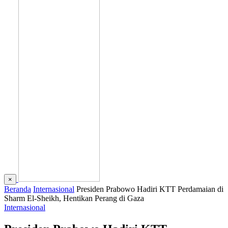
×
Beranda
Internasional
Presiden Prabowo Hadiri KTT Perdamaian di
Sharm El-Sheikh, Hentikan Perang di Gaza
Internasional