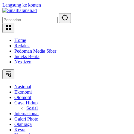
Langsung ke konten
Home
Redaksi
Pedoman Media Siber
Indeks Berita
Nextizen
Nasional
Ekonomi
Otomotif
Gaya Hidup
Sosial
Internasional
Galeri Photo
Olahraga
Kesra