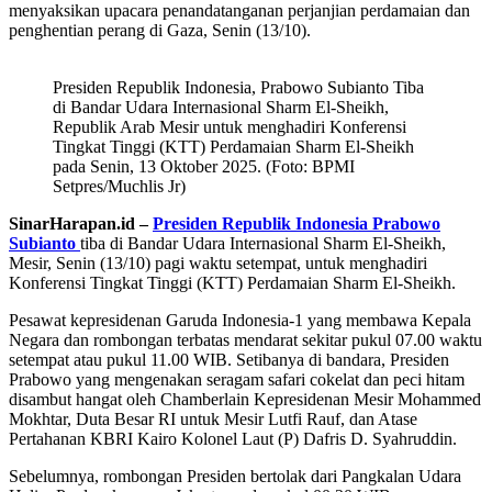
menyaksikan upacara penandatanganan perjanjian perdamaian dan
penghentian perang di Gaza, Senin (13/10).
Presiden Republik Indonesia, Prabowo Subianto Tiba
di Bandar Udara Internasional Sharm El-Sheikh,
Republik Arab Mesir untuk menghadiri Konferensi
Tingkat Tinggi (KTT) Perdamaian Sharm El-Sheikh
pada Senin, 13 Oktober 2025. (Foto: BPMI
Setpres/Muchlis Jr)
SinarHarapan.id –
Presiden Republik Indonesia Prabowo
Subianto
tiba di Bandar Udara Internasional Sharm El-Sheikh,
Mesir, Senin (13/10) pagi waktu setempat, untuk menghadiri
Konferensi Tingkat Tinggi (KTT) Perdamaian Sharm El-Sheikh.
Pesawat kepresidenan Garuda Indonesia-1 yang membawa Kepala
Negara dan rombongan terbatas mendarat sekitar pukul 07.00 waktu
setempat atau pukul 11.00 WIB. Setibanya di bandara, Presiden
Prabowo yang mengenakan seragam safari cokelat dan peci hitam
disambut hangat oleh Chamberlain Kepresidenan Mesir Mohammed
Mokhtar, Duta Besar RI untuk Mesir Lutfi Rauf, dan Atase
Pertahanan KBRI Kairo Kolonel Laut (P) Dafris D. Syahruddin.
Sebelumnya, rombongan Presiden bertolak dari Pangkalan Udara