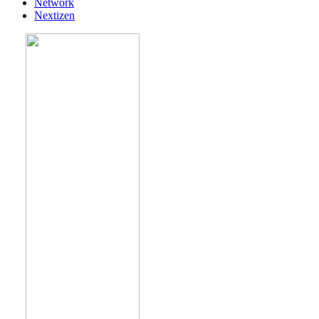
Network
Nextizen