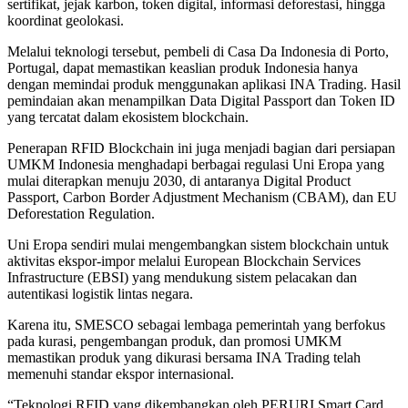
sertifikat, jejak karbon, token digital, informasi deforestasi, hingga
koordinat geolokasi.
Melalui teknologi tersebut, pembeli di Casa Da Indonesia di Porto,
Portugal, dapat memastikan keaslian produk Indonesia hanya
dengan memindai produk menggunakan aplikasi INA Trading. Hasil
pemindaian akan menampilkan Data Digital Passport dan Token ID
yang tercatat dalam ekosistem blockchain.
Penerapan RFID Blockchain ini juga menjadi bagian dari persiapan
UMKM Indonesia menghadapi berbagai regulasi Uni Eropa yang
mulai diterapkan menuju 2030, di antaranya Digital Product
Passport, Carbon Border Adjustment Mechanism (CBAM), dan EU
Deforestation Regulation.
Uni Eropa sendiri mulai mengembangkan sistem blockchain untuk
aktivitas ekspor-impor melalui European Blockchain Services
Infrastructure (EBSI) yang mendukung sistem pelacakan dan
autentikasi logistik lintas negara.
Karena itu, SMESCO sebagai lembaga pemerintah yang berfokus
pada kurasi, pengembangan produk, dan promosi UMKM
memastikan produk yang dikurasi bersama INA Trading telah
memenuhi standar ekspor internasional.
“Teknologi RFID yang dikembangkan oleh PERURI Smart Card