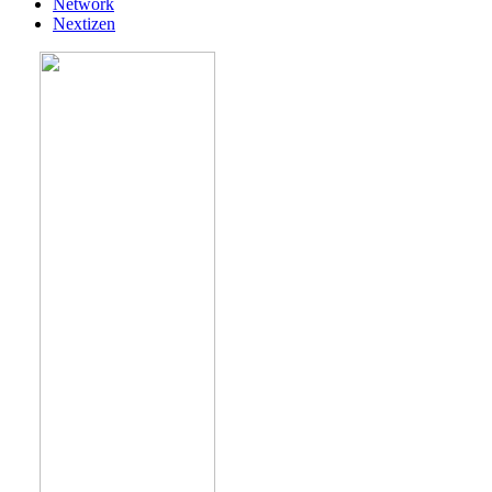
Network
Nextizen