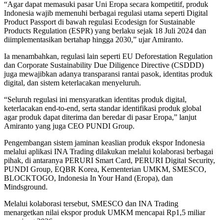
“Agar dapat memasuki pasar Uni Eropa secara kompetitif, produk
Indonesia wajib memenuhi berbagai regulasi utama seperti Digital
Product Passport di bawah regulasi Ecodesign for Sustainable
Products Regulation (ESPR) yang berlaku sejak 18 Juli 2024 dan
diimplementasikan bertahap hingga 2030,” ujar Amiranto.
Ia menambahkan, regulasi lain seperti EU Deforestation Regulation
dan Corporate Sustainability Due Diligence Directive (CSDDD)
juga mewajibkan adanya transparansi rantai pasok, identitas produk
digital, dan sistem keterlacakan menyeluruh.
“Seluruh regulasi ini mensyaratkan identitas produk digital,
keterlacakan end-to-end, serta standar identifikasi produk global
agar produk dapat diterima dan beredar di pasar Eropa,” lanjut
Amiranto yang juga CEO PUNDI Group.
Pengembangan sistem jaminan keaslian produk ekspor Indonesia
melalui aplikasi INA Trading dilakukan melalui kolaborasi berbagai
pihak, di antaranya PERURI Smart Card, PERURI Digital Security,
PUNDI Group, EQBR Korea, Kementerian UMKM, SMESCO,
BLOCKTOGO, Indonesia In Your Hand (Eropa), dan
Mindsground.
Melalui kolaborasi tersebut, SMESCO dan INA Trading
menargetkan nilai ekspor produk UMKM mencapai Rp1,5 miliar