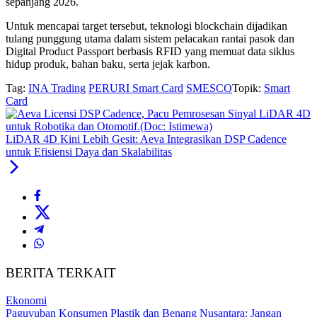
sepanjang 2026.
Untuk mencapai target tersebut, teknologi blockchain dijadikan
tulang punggung utama dalam sistem pelacakan rantai pasok dan
Digital Product Passport berbasis RFID yang memuat data siklus
hidup produk, bahan baku, serta jejak karbon.
Tag:
INA Trading
PERURI Smart Card
SMESCO
Topik:
Smart
Card
LiDAR 4D Kini Lebih Gesit: Aeva Integrasikan DSP Cadence
untuk Efisiensi Daya dan Skalabilitas
BERITA TERKAIT
Ekonomi
Paguyuban Konsumen Plastik dan Benang Nusantara: Jangan