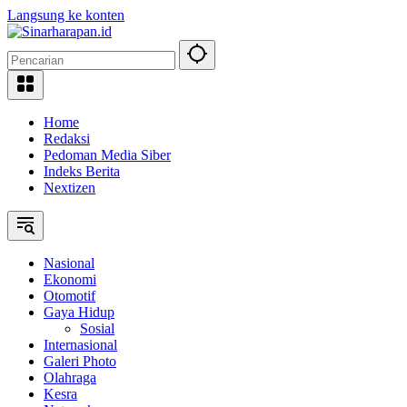
Langsung ke konten
Home
Redaksi
Pedoman Media Siber
Indeks Berita
Nextizen
Nasional
Ekonomi
Otomotif
Gaya Hidup
Sosial
Internasional
Galeri Photo
Olahraga
Kesra