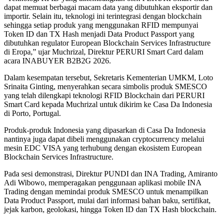
dapat memuat berbagai macam data yang dibutuhkan eksportir dan
importir. Selain itu, teknologi ini terintegrasi dengan blockchain
sehingga setiap produk yang menggunakan RFID mempunyai
Token ID dan TX Hash menjadi Data Product Passport yang
dibutuhkan regulator European Blockchain Services Infrastructure
di Eropa,” ujar Muchrizal, Direktur PERURI Smart Card dalam
acara INABUYER B2B2G 2026.
Dalam kesempatan tersebut, Sekretaris Kementerian UMKM, Loto
Srinaita Ginting, menyerahkan secara simbolis produk SMESCO
yang telah dilengkapi teknologi RFID Blockchain dari PERURI
Smart Card kepada Muchrizal untuk dikirim ke Casa Da Indonesia
di Porto, Portugal.
Produk-produk Indonesia yang dipasarkan di Casa Da Indonesia
nantinya juga dapat dibeli menggunakan cryptocurrency melalui
mesin EDC VISA yang terhubung dengan ekosistem European
Blockchain Services Infrastructure.
Pada sesi demonstrasi, Direktur PUNDI dan INA Trading, Amiranto
Adi Wibowo, memperagakan penggunaan aplikasi mobile INA
Trading dengan memindai produk SMESCO untuk menampilkan
Data Product Passport, mulai dari informasi bahan baku, sertifikat,
jejak karbon, geolokasi, hingga Token ID dan TX Hash blockchain.