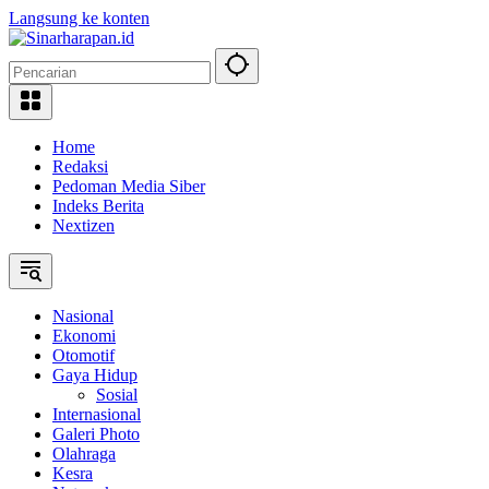
Langsung ke konten
Home
Redaksi
Pedoman Media Siber
Indeks Berita
Nextizen
Nasional
Ekonomi
Otomotif
Gaya Hidup
Sosial
Internasional
Galeri Photo
Olahraga
Kesra