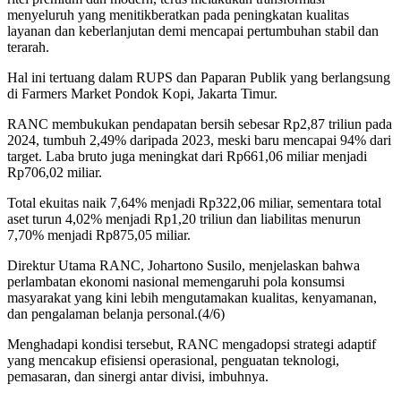
menyeluruh yang menitikberatkan pada peningkatan kualitas
layanan dan keberlanjutan demi mencapai pertumbuhan stabil dan
terarah.
Hal ini tertuang dalam RUPS dan Paparan Publik yang berlangsung
di Farmers Market Pondok Kopi, Jakarta Timur.
RANC membukukan pendapatan bersih sebesar Rp2,87 triliun pada
2024, tumbuh 2,49% daripada 2023, meski baru mencapai 94% dari
target. Laba bruto juga meningkat dari Rp661,06 miliar menjadi
Rp706,02 miliar.
Total ekuitas naik 7,64% menjadi Rp322,06 miliar, sementara total
aset turun 4,02% menjadi Rp1,20 triliun dan liabilitas menurun
7,70% menjadi Rp875,05 miliar.
Direktur Utama RANC, Johartono Susilo, menjelaskan bahwa
perlambatan ekonomi nasional memengaruhi pola konsumsi
masyarakat yang kini lebih mengutamakan kualitas, kenyamanan,
dan pengalaman belanja personal.(4/6)
Menghadapi kondisi tersebut, RANC mengadopsi strategi adaptif
yang mencakup efisiensi operasional, penguatan teknologi,
pemasaran, dan sinergi antar divisi, imbuhnya.