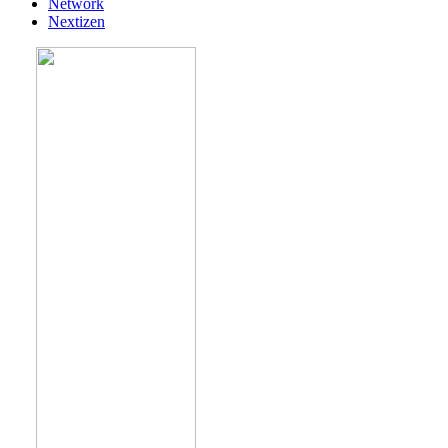
Network
Nextizen