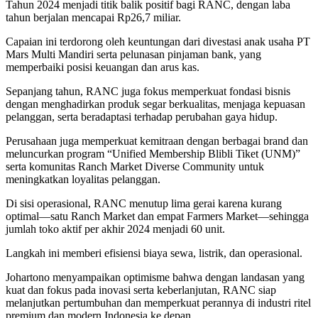
Tahun 2024 menjadi titik balik positif bagi RANC, dengan laba
tahun berjalan mencapai Rp26,7 miliar.
Capaian ini terdorong oleh keuntungan dari divestasi anak usaha PT
Mars Multi Mandiri serta pelunasan pinjaman bank, yang
memperbaiki posisi keuangan dan arus kas.
Sepanjang tahun, RANC juga fokus memperkuat fondasi bisnis
dengan menghadirkan produk segar berkualitas, menjaga kepuasan
pelanggan, serta beradaptasi terhadap perubahan gaya hidup.
Perusahaan juga memperkuat kemitraan dengan berbagai brand dan
meluncurkan program “Unified Membership Blibli Tiket (UNM)”
serta komunitas Ranch Market Diverse Community untuk
meningkatkan loyalitas pelanggan.
Di sisi operasional, RANC menutup lima gerai karena kurang
optimal—satu Ranch Market dan empat Farmers Market—sehingga
jumlah toko aktif per akhir 2024 menjadi 60 unit.
Langkah ini memberi efisiensi biaya sewa, listrik, dan operasional.
Johartono menyampaikan optimisme bahwa dengan landasan yang
kuat dan fokus pada inovasi serta keberlanjutan, RANC siap
melanjutkan pertumbuhan dan memperkuat perannya di industri ritel
premium dan modern Indonesia ke depan.