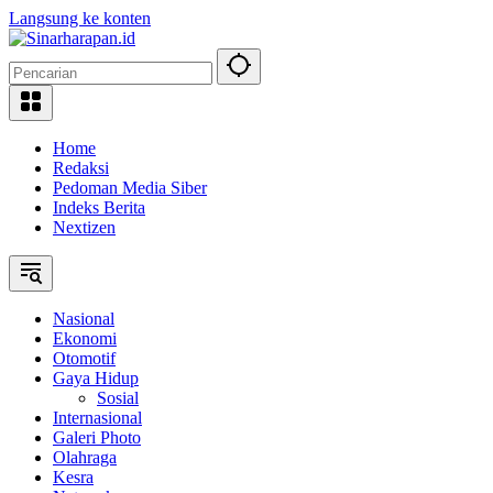
Langsung ke konten
Home
Redaksi
Pedoman Media Siber
Indeks Berita
Nextizen
Nasional
Ekonomi
Otomotif
Gaya Hidup
Sosial
Internasional
Galeri Photo
Olahraga
Kesra