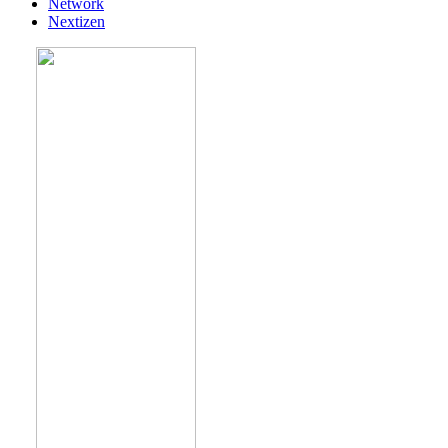
Network
Nextizen