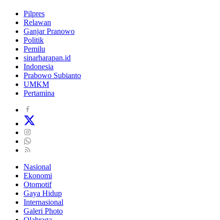
Pilpres
Relawan
Ganjar Pranowo
Politik
Pemilu
sinarharapan.id
Indonesia
Prabowo Subianto
UMKM
Pertamina
Nasional
Ekonomi
Otomotif
Gaya Hidup
Internasional
Galeri Photo
Olahraga