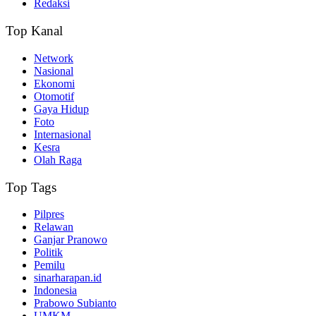
Redaksi
Top Kanal
Network
Nasional
Ekonomi
Otomotif
Gaya Hidup
Foto
Internasional
Kesra
Olah Raga
Top Tags
Pilpres
Relawan
Ganjar Pranowo
Politik
Pemilu
sinarharapan.id
Indonesia
Prabowo Subianto
UMKM