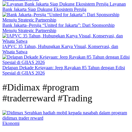
Layanan
Bank Jakarta Siap Dukung Ekosistem Persija
Bank Jakarta–Persija “United for Jakarta”: Dari Sponsorship
Menuju Strategic Partnership
IAPVC 35 Tahun, Hubungkan Karya Visual, Konservasi, dan
Wisata Satwa
Delapan Dekade Kejayaan: Jeep Rayakan 85 Tahun dengan Edisi
Spesial di GIIAS 2026
#Didimax #program
#traderreward #Trading
Ekonomi