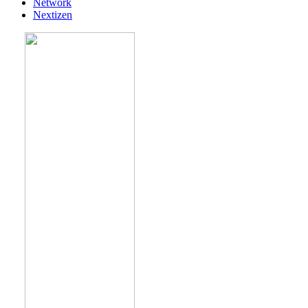
Network
Nextizen