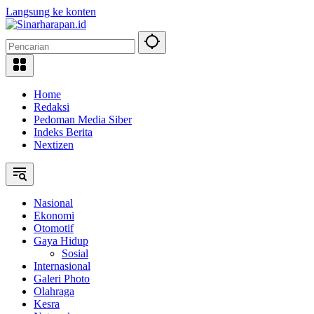
Langsung ke konten
Home
Redaksi
Pedoman Media Siber
Indeks Berita
Nextizen
Nasional
Ekonomi
Otomotif
Gaya Hidup
Sosial
Internasional
Galeri Photo
Olahraga
Kesra