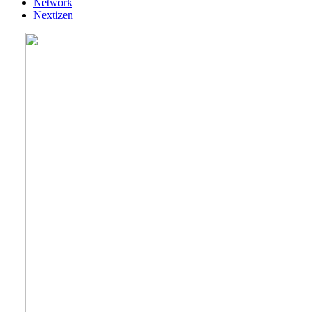
Network
Nextizen