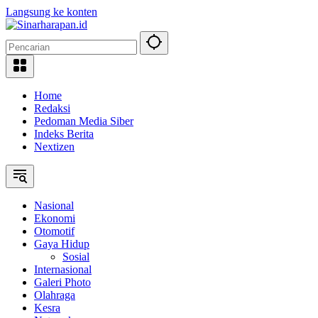
Langsung ke konten
Home
Redaksi
Pedoman Media Siber
Indeks Berita
Nextizen
Nasional
Ekonomi
Otomotif
Gaya Hidup
Sosial
Internasional
Galeri Photo
Olahraga
Kesra