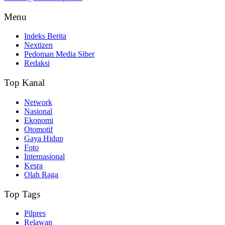
Menu
Indeks Berita
Nextizen
Pedoman Media Siber
Redaksi
Top Kanal
Network
Nasional
Ekonomi
Otomotif
Gaya Hidup
Foto
Internasional
Kesra
Olah Raga
Top Tags
Pilpres
Relawan