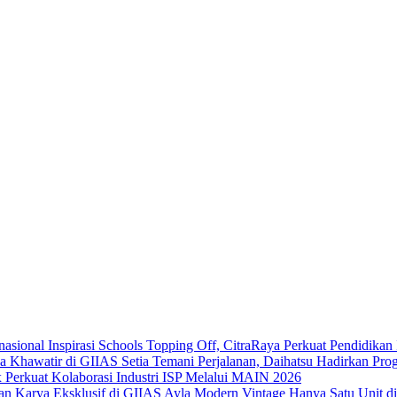
Inspirasi Schools Topping Off, CitraRaya Perkuat Pendidikan 
Setia Temani Perjalanan, Daihatsu Hadirkan Pr
x Perkuat Kolaborasi Industri ISP Melalui MAIN 2026
Ayla Modern Vintage Hanya Satu Unit di