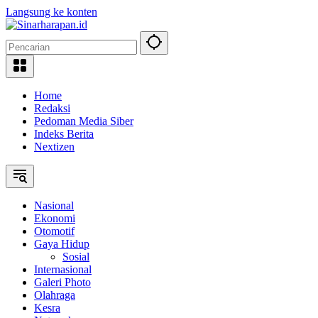
Langsung ke konten
Home
Redaksi
Pedoman Media Siber
Indeks Berita
Nextizen
Nasional
Ekonomi
Otomotif
Gaya Hidup
Sosial
Internasional
Galeri Photo
Olahraga
Kesra