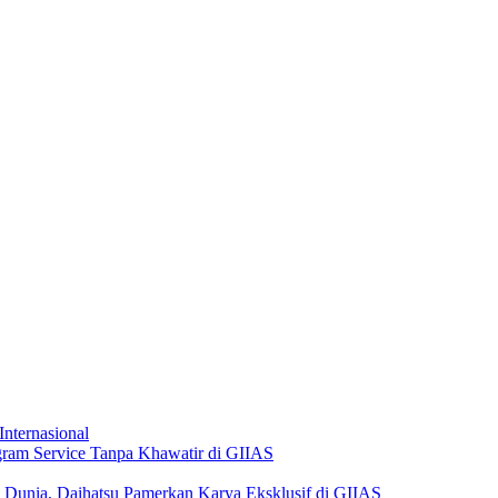
Internasional
ogram Service Tanpa Khawatir di GIIAS
 Dunia, Daihatsu Pamerkan Karya Eksklusif di GIIAS