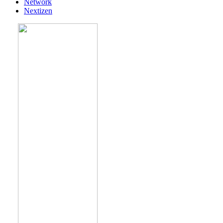
Network
Nextizen