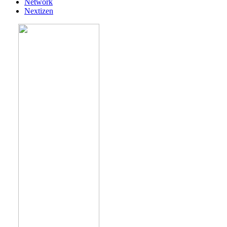
Network
Nextizen