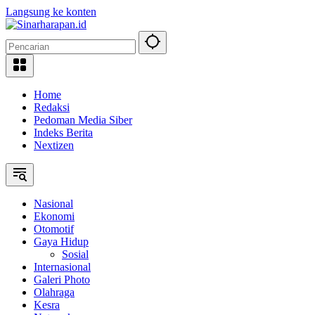
Langsung ke konten
Home
Redaksi
Pedoman Media Siber
Indeks Berita
Nextizen
Nasional
Ekonomi
Otomotif
Gaya Hidup
Sosial
Internasional
Galeri Photo
Olahraga
Kesra