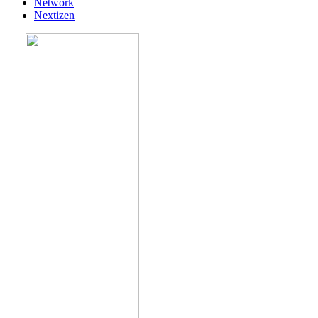
Network
Nextizen