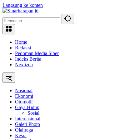
Langsung ke konten
Home
Redaksi
Pedoman Media Siber
Indeks Berita
Nextizen
Nasional
Ekonomi
Otomotif
Gaya Hidup
Sosial
Internasional
Galeri Photo
Olahraga
Kesra