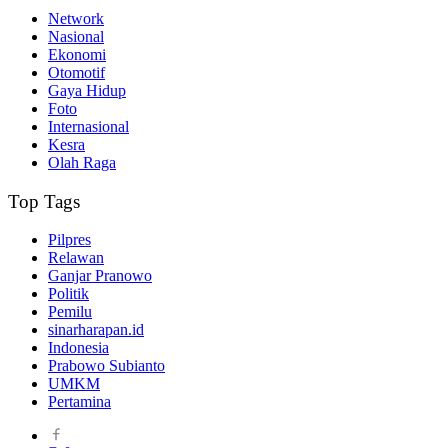
Network
Nasional
Ekonomi
Otomotif
Gaya Hidup
Foto
Internasional
Kesra
Olah Raga
Top Tags
Pilpres
Relawan
Ganjar Pranowo
Politik
Pemilu
sinarharapan.id
Indonesia
Prabowo Subianto
UMKM
Pertamina