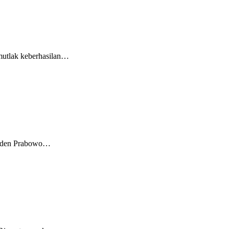
mutlak keberhasilan…
esiden Prabowo…