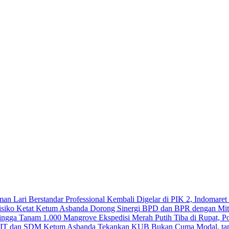
Kembali Digelar di PIK 2, Indomaret
Ketum Asbanda Dorong Sinergi BPD dan BPR dengan Mitig
Ekspedisi Merah Putih Tiba di Rupat, 
Ketum Asbanda Tekankan KUB Bukan Cuma Modal, tap