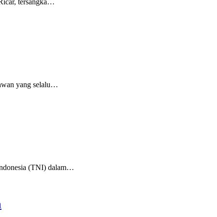
Ricar, tersangka…
lawan yang selalu…
 Indonesia (TNI) dalam…
a