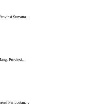
 Provinsi Sumatra…
rdang, Provinsi…
erensi Perlucutan…