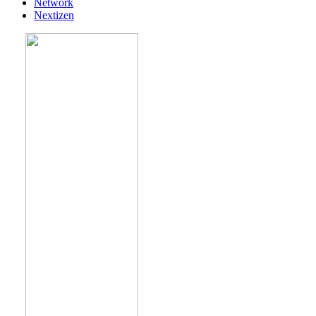
Network
Nextizen