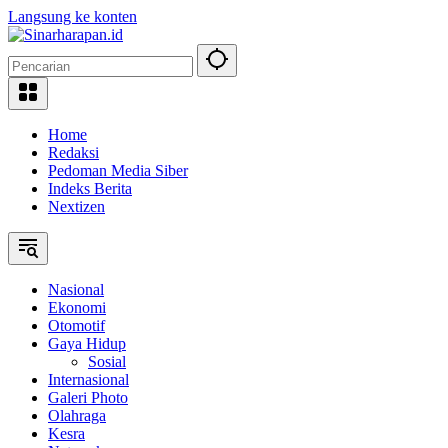
Langsung ke konten
Home
Redaksi
Pedoman Media Siber
Indeks Berita
Nextizen
Nasional
Ekonomi
Otomotif
Gaya Hidup
Sosial
Internasional
Galeri Photo
Olahraga
Kesra