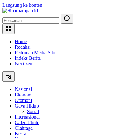
Langsung ke konten
Home
Redaksi
Pedoman Media Siber
Indeks Berita
Nextizen
Nasional
Ekonomi
Otomotif
Gaya Hidup
Sosial
Internasional
Galeri Photo
Olahraga
Kesra