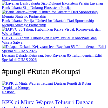
Layanan
Bank Jakarta Siap Dukung Ekosistem Persija
Bank Jakarta–Persija “United for Jakarta”: Dari Sponsorship
Menuju Strategic Partnership
IAPVC 35 Tahun, Hubungkan Karya Visual, Konservasi, dan
Wisata Satwa
Delapan Dekade Kejayaan: Jeep Rayakan 85 Tahun dengan Edisi
Spesial di GIIAS 2026
#pungli #Rutan #Korupsi
Nasional
KPK di Minta Wapres Telusuri Dugaan