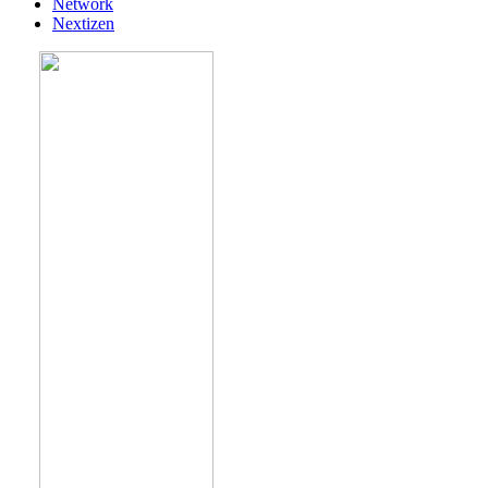
Network
Nextizen