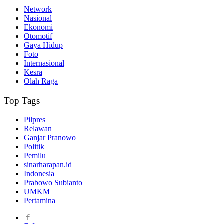
Network
Nasional
Ekonomi
Otomotif
Gaya Hidup
Foto
Internasional
Kesra
Olah Raga
Top Tags
Pilpres
Relawan
Ganjar Pranowo
Politik
Pemilu
sinarharapan.id
Indonesia
Prabowo Subianto
UMKM
Pertamina