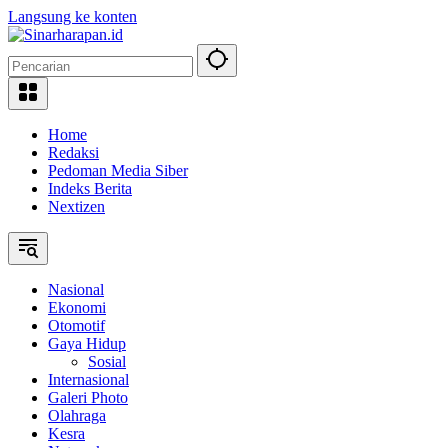
Langsung ke konten
Home
Redaksi
Pedoman Media Siber
Indeks Berita
Nextizen
Nasional
Ekonomi
Otomotif
Gaya Hidup
Sosial
Internasional
Galeri Photo
Olahraga
Kesra