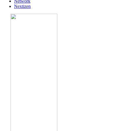
Network
Nextizen