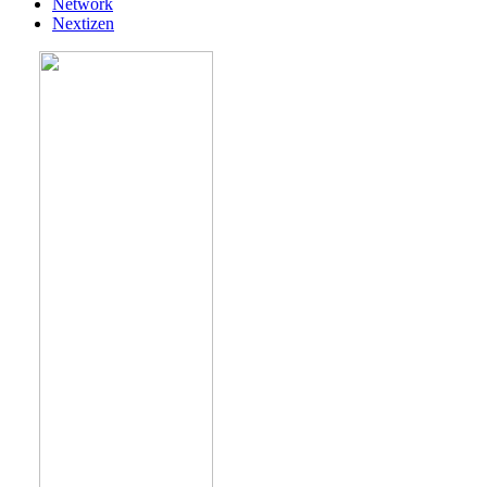
Network
Nextizen