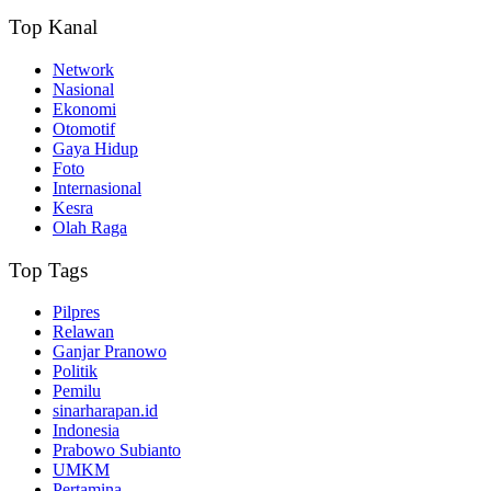
Top Kanal
Network
Nasional
Ekonomi
Otomotif
Gaya Hidup
Foto
Internasional
Kesra
Olah Raga
Top Tags
Pilpres
Relawan
Ganjar Pranowo
Politik
Pemilu
sinarharapan.id
Indonesia
Prabowo Subianto
UMKM
Pertamina