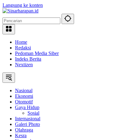
Langsung ke konten
Home
Redaksi
Pedoman Media Siber
Indeks Berita
Nextizen
Nasional
Ekonomi
Otomotif
Gaya Hidup
Sosial
Internasional
Galeri Photo
Olahraga
Kesra