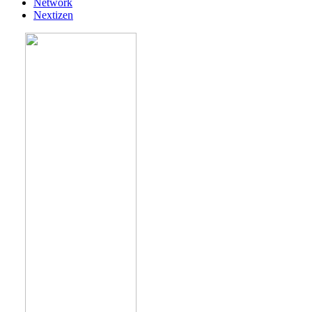
Network
Nextizen