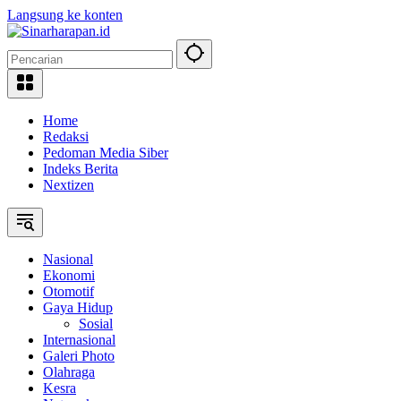
Langsung ke konten
Home
Redaksi
Pedoman Media Siber
Indeks Berita
Nextizen
Nasional
Ekonomi
Otomotif
Gaya Hidup
Sosial
Internasional
Galeri Photo
Olahraga
Kesra