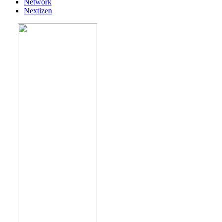
Network
Nextizen