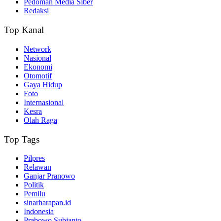
Pedoman Media Siber
Redaksi
Top Kanal
Network
Nasional
Ekonomi
Otomotif
Gaya Hidup
Foto
Internasional
Kesra
Olah Raga
Top Tags
Pilpres
Relawan
Ganjar Pranowo
Politik
Pemilu
sinarharapan.id
Indonesia
Prabowo Subianto