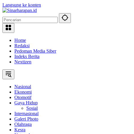
Langsung ke konten
Home
Redaksi
Pedoman Media Siber
Indeks Berita
Nextizen
Nasional
Ekonomi
Otomotif
Gaya Hidup
Sosial
Internasional
Galeri Photo
Olahraga
Kesra