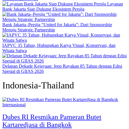
Layanan
Bank Jakarta Siap Dukung Ekosistem Persija
Bank Jakarta–Persija “United for Jakarta”: Dari Sponsorship
Menuju Strategic Partnership
IAPVC 35 Tahun, Hubungkan Karya Visual, Konservasi, dan
Wisata Satwa
Delapan Dekade Kejayaan: Jeep Rayakan 85 Tahun dengan Edisi
Spesial di GIIAS 2026
Indonesia-Thailand
Internasional
Dubes RI Resmikan Pameran Butet
Kartaredjasa di Bangkok