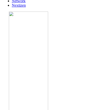
Network
Nextizen