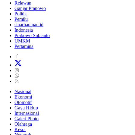
Relawan
Ganjar Pranowo
Politik
Pemilu
sinarharapan.id
Indonesia
Prabowo Subianto
UMKM
Pertamina
Nasional
Ekonomi
Otomotif
Gaya Hidup
Internasional
Galeri Photo
Olahraga
Kesra
Network