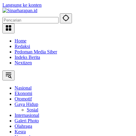
Langsung ke konten
Home
Redaksi
Pedoman Media Siber
Indeks Berita
Nextizen
Nasional
Ekonomi
Otomotif
Gaya Hidup
Sosial
Internasional
Galeri Photo
Olahraga
Kesra