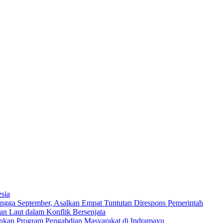
sia
ngga September, Asalkan Empat Tuntutan Direspons Pemerintah
n Laut dalam Konflik Bersenjata
ankan Program Pengabdian Masyarakat di Indramayu