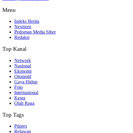
Menu
Indeks Berita
Nextizen
Pedoman Media Siber
Redaksi
Top Kanal
Network
Nasional
Ekonomi
Otomotif
Gaya Hidup
Foto
Internasional
Kesra
Olah Raga
Top Tags
Pilpres
Relawan