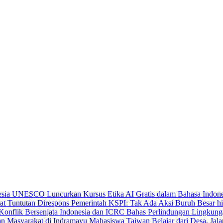
UNESCO Luncurkan Kursus Etika AI Gratis dalam Bahasa Indone
KSPI: Tak Ada Aksi Buruh Besar hi
Indonesia dan ICRC Bahas Perlindungan Lingkunga
Mahasiswa Taiwan Belajar dari Desa, Jal