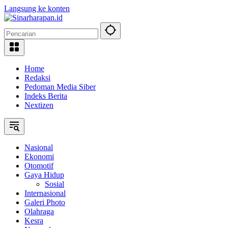
Langsung ke konten
Home
Redaksi
Pedoman Media Siber
Indeks Berita
Nextizen
Nasional
Ekonomi
Otomotif
Gaya Hidup
Sosial
Internasional
Galeri Photo
Olahraga
Kesra