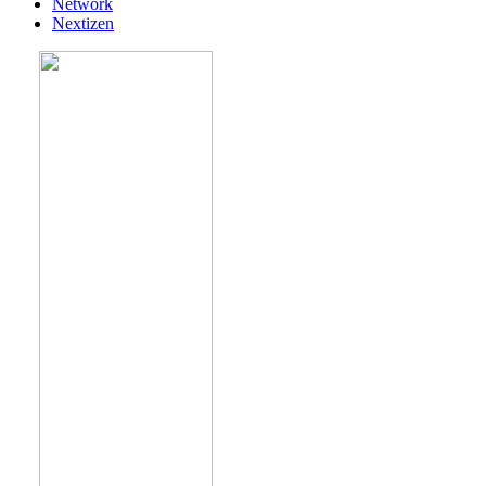
Network
Nextizen