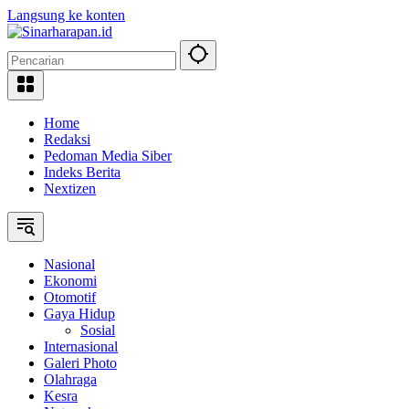
Langsung ke konten
Home
Redaksi
Pedoman Media Siber
Indeks Berita
Nextizen
Nasional
Ekonomi
Otomotif
Gaya Hidup
Sosial
Internasional
Galeri Photo
Olahraga
Kesra