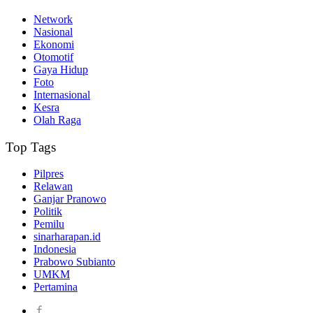
Network
Nasional
Ekonomi
Otomotif
Gaya Hidup
Foto
Internasional
Kesra
Olah Raga
Top Tags
Pilpres
Relawan
Ganjar Pranowo
Politik
Pemilu
sinarharapan.id
Indonesia
Prabowo Subianto
UMKM
Pertamina