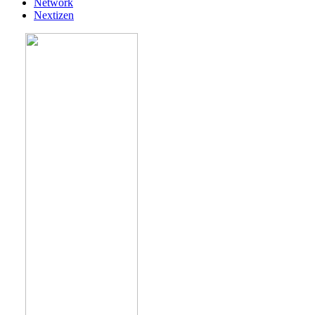
Network
Nextizen