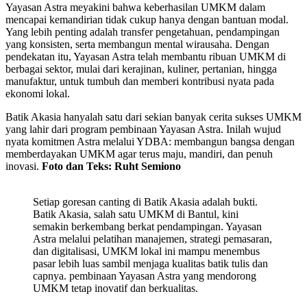
Yayasan Astra
meyakini
bahwa
keberhasilan
UMKM
dalam
mencapai
kemandirian
tidak
cukup
hanya
dengan
bantuan
modal.
Yang
lebih
penting
adalah
transfer
pengetahuan
,
pendampingan
yang
konsisten
,
serta
membangun
mental
wirausaha
.
Dengan
pendekatan
itu
,
Yayasan Astra
telah
membantu
ribuan
UMKM di
berbagai
sektor
,
mulai
dari
kerajinan
,
kuliner
,
pertanian
,
hingga
manufaktur
,
untuk
tumbuh
dan
memberi
kontribusi
nyata
pada
ekonomi
lokal
.
Batik Akasia
hanyalah
satu
dari
sekian
banyak
cerita
sukses
UMKM
yang
lahir
dari
program
pembinaan
Yayasan Astra
.
Inilah
wujud
nyata
komitmen
Astra
melalui
YDBA:
membangun
bangsa
dengan
memberdayakan
UMKM agar
terus
maju
,
mandiri
, dan
penuh
inovasi
.
Foto
dan Teks:
Ruht
Semiono
Setiap goresan canting di Batik Akasia adalah bukti.
Batik Akasia, salah satu UMKM di Bantul, kini
semakin berkembang berkat pendampingan. Yayasan
Astra melalui pelatihan manajemen, strategi pemasaran,
dan digitalisasi, UMKM lokal ini mampu menembus
pasar lebih luas sambil menjaga kualitas batik tulis dan
capnya. pembinaan Yayasan Astra yang mendorong
UMKM tetap inovatif dan berkualitas.