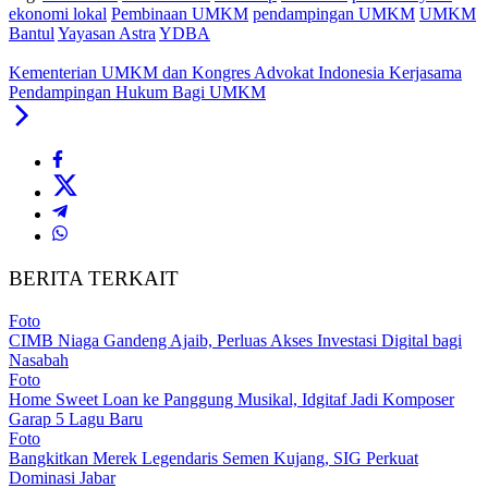
ekonomi lokal
Pembinaan UMKM
pendampingan UMKM
UMKM
Bantul
Yayasan Astra
YDBA
Kementerian UMKM dan Kongres Advokat Indonesia Kerjasama
Pendampingan Hukum Bagi UMKM
BERITA TERKAIT
Foto
CIMB Niaga Gandeng Ajaib, Perluas Akses Investasi Digital bagi
Nasabah
Foto
Home Sweet Loan ke Panggung Musikal, Idgitaf Jadi Komposer
Garap 5 Lagu Baru
Foto
Bangkitkan Merek Legendaris Semen Kujang, SIG Perkuat
Dominasi Jabar