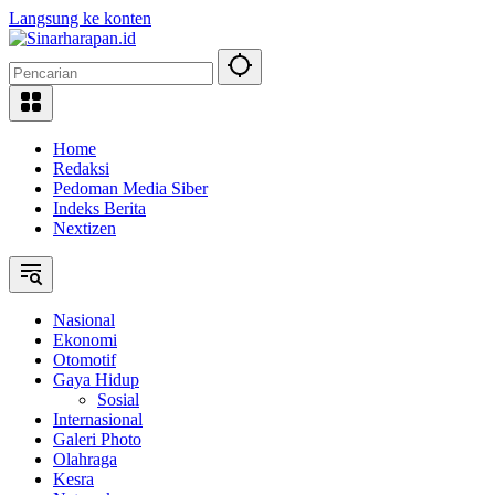
Langsung ke konten
Home
Redaksi
Pedoman Media Siber
Indeks Berita
Nextizen
Nasional
Ekonomi
Otomotif
Gaya Hidup
Sosial
Internasional
Galeri Photo
Olahraga
Kesra