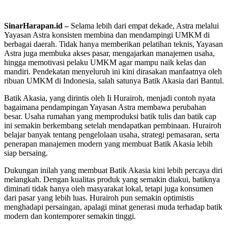
SinarHarapan.id
–
Selama
lebih
dari
empat
dekade
, Astra
melalui
Yayasan Astra
konsisten
membina
dan
mendampingi
UMKM di
berbagai
daerah
.
Tidak
hanya
memberikan
pelatihan
teknis
,
Yayasan
Astra
juga
membuka
akses
pasar,
mengajarkan
manajemen
usaha
,
hingga
memotivasi
pelaku
UMKM agar
mampu
naik
kelas
dan
mandiri
.
Pendekatan
menyeluruh
ini
kini
dirasakan
manfaatnya
oleh
ribuan
UMKM di Indonesia, salah
satunya
Batik Akasia
dari
Bantul.
Batik Akasia, yang
dirintis
oleh
Ii
Hurairoh
,
menjadi
contoh
nyata
bagaimana
pendampingan
Yayasan Astra
membawa
perubahan
besar
. Usaha
rumahan
yang
memproduksi
batik
tulis
dan batik cap
ini
semakin
berkembang
setelah
mendapatkan
pembinaan
.
Hurairoh
belajar
banyak
tentang
pengelolaan
usaha
, strategi
pemasaran
,
serta
penerapan
manajemen
modern yang
membuat
Batik Akasia
lebih
siap
bersaing
.
Dukungan
inilah
yang
membuat
Batik Akasia
kini
lebih
percaya
diri
melangkah
.
Dengan
kualitas
produk
yang
semakin
diakui
,
batiknya
diminati
tidak
hanya
oleh
masyarakat
lokal
,
tetapi
juga
konsumen
dari
pasar yang
lebih
luas
.
Hurairoh
pun
semakin
optimistis
menghadapi
persaingan
,
apalagi
minat
generasi
muda
terhadap
batik
modern dan
kontemporer
semakin
tinggi
.