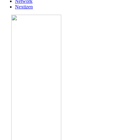
Network
Nextizen