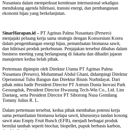
Nusantara dalam memperkuat kemitraan internasional sekaligus
mendukung agenda hilirisasi, transisi energi, dan pembangunan
ekonomi hijau yang berkelanjutan.
SinarHarapan.id –
PT Agrinas Palma Nusantara (Persero)
menjajaki peluang kerja sama strategis dengan Konsorsium Korea
dalam pengembangan energi hijau, pemanfaatan biomassa sawit,
dan hilirisasi produk perkebunan. Penjajakan tersebut dibahas dalam
business meeting yang berlangsung di Jakarta dan dihadiri jajaran
manajemen kedua belah pihak.
Pertemuan dipimpin oleh Direktur Utama PT Agrinas Palma
Nusantara (Persero), Mohammad Abdul Ghani, didampingi Direktur
Operasional Tuhu Bangun dan Direktur Bisnis Nurhidayat. Dari
pihak mitra hadir President Director PT Astrum Dunia Inovasi Park
Geoungduk, President Director Hwasung Tech-Win Co., Ltd. Lim
Daetaeg, serta President Director PT Siborong Nusa Gemilang
Tommy Julius R. L.
Dalam pertemuan tersebut, kedua pihak membahas potensi kerja
sama pemanfaatan biomassa kelapa sawit, khususnya tandan kosong
sawit atau Empty Fruit Bunch (EFB), menjadi berbagai produk
bernilai tambah seperti biochar, biopellet, pupuk berbasis karbon,