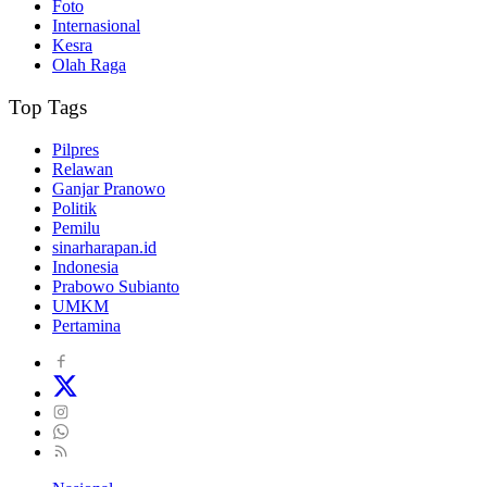
Foto
Internasional
Kesra
Olah Raga
Top Tags
Pilpres
Relawan
Ganjar Pranowo
Politik
Pemilu
sinarharapan.id
Indonesia
Prabowo Subianto
UMKM
Pertamina