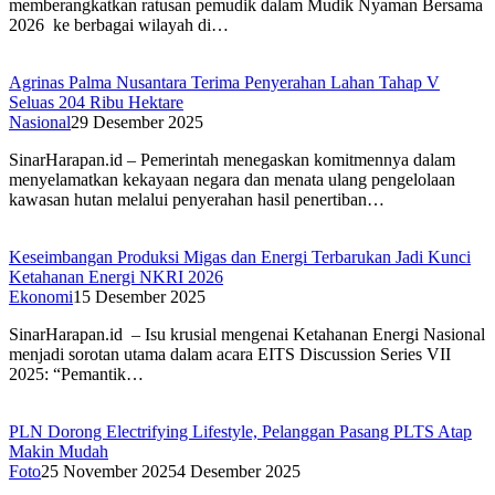
memberangkatkan ratusan pemudik dalam Mudik Nyaman Bersama
2026 ke berbagai wilayah di…
Agrinas Palma Nusantara Terima Penyerahan Lahan Tahap V
Seluas 204 Ribu Hektare
Nasional
29 Desember 2025
SinarHarapan.id – Pemerintah menegaskan komitmennya dalam
menyelamatkan kekayaan negara dan menata ulang pengelolaan
kawasan hutan melalui penyerahan hasil penertiban…
Keseimbangan Produksi Migas dan Energi Terbarukan Jadi Kunci
Ketahanan Energi NKRI 2026
Ekonomi
15 Desember 2025
SinarHarapan.id – Isu krusial mengenai Ketahanan Energi Nasional
menjadi sorotan utama dalam acara EITS Discussion Series VII
2025: “Pemantik…
PLN Dorong Electrifying Lifestyle, Pelanggan Pasang PLTS Atap
Makin Mudah
Foto
25 November 2025
4 Desember 2025