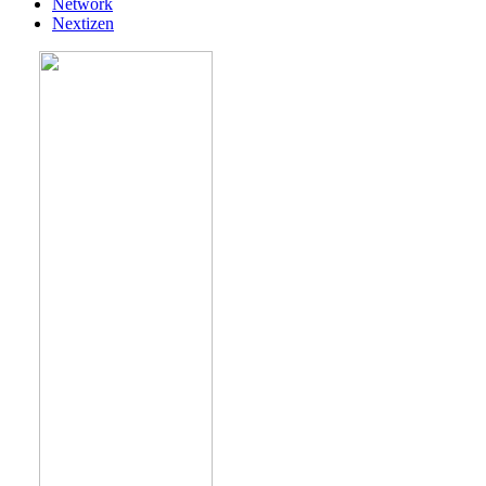
Network
Nextizen