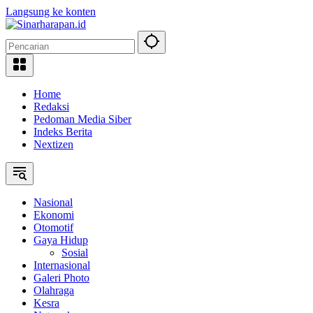
Langsung ke konten
Home
Redaksi
Pedoman Media Siber
Indeks Berita
Nextizen
Nasional
Ekonomi
Otomotif
Gaya Hidup
Sosial
Internasional
Galeri Photo
Olahraga
Kesra