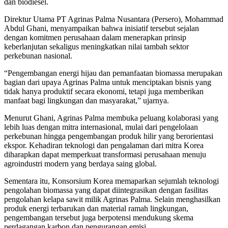
dan biodiesel.
Direktur Utama PT Agrinas Palma Nusantara (Persero), Mohammad
Abdul Ghani, menyampaikan bahwa inisiatif tersebut sejalan
dengan komitmen perusahaan dalam menerapkan prinsip
keberlanjutan sekaligus meningkatkan nilai tambah sektor
perkebunan nasional.
“Pengembangan energi hijau dan pemanfaatan biomassa merupakan
bagian dari upaya Agrinas Palma untuk menciptakan bisnis yang
tidak hanya produktif secara ekonomi, tetapi juga memberikan
manfaat bagi lingkungan dan masyarakat,” ujarnya.
Menurut Ghani, Agrinas Palma membuka peluang kolaborasi yang
lebih luas dengan mitra internasional, mulai dari pengelolaan
perkebunan hingga pengembangan produk hilir yang berorientasi
ekspor. Kehadiran teknologi dan pengalaman dari mitra Korea
diharapkan dapat memperkuat transformasi perusahaan menuju
agroindustri modern yang berdaya saing global.
Sementara itu, Konsorsium Korea memaparkan sejumlah teknologi
pengolahan biomassa yang dapat diintegrasikan dengan fasilitas
pengolahan kelapa sawit milik Agrinas Palma. Selain menghasilkan
produk energi terbarukan dan material ramah lingkungan,
pengembangan tersebut juga berpotensi mendukung skema
perdagangan karbon dan pengurangan emisi.