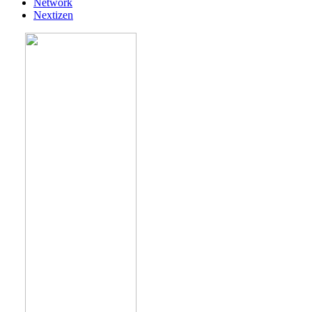
Network
Nextizen