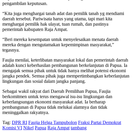
pengambilan keputusan.
“Kita juga menghargai tanah adat dan pemilik tanah yg mendiami
daerah tersebut. Pariwisata harus yang utama, tapi mari kita
menghargai pemilik hak ulayat, tuan rumah, dan pastinya
pemerintah kabupaten Raja Ampat.
“Beri mereka kesempatan untuk menyelesaikan menata daerah
mereka dengan mengutamakan kepemimpinan masyarakat,”
tegasnya.
Faujia menilai, keterlibatan masyarakat lokal dan pemerintah daerah
adalah kunci keberhasilan pembangunan berkelanjutan di Papua. Ia
mengajak semua pihak untuk tidak hanya melihat potensi ekonomi
jangka pendek. Semua pihak juga mempertimbangkan keberlanjutan
lingkungan dan sosial dalam jangka panjang.
Sebagai wakil rakyat dari Daerah Pemilihan Papua, Faujia
berkomitmen untuk terus mengawal isu-isu lingkungan dan
keberlangsungan ekonomi masyarakat adat. Ia berharap
pembangunan di Papua tidak melukai alamnya dan tidak
meninggalkan rakyatnya.
Tag:
DPR RI
Faujia Helga Tampubolon
Fraksi Partai Demokrat
Komisi VI
Nikel
Papua
Raja Ampat
tambang