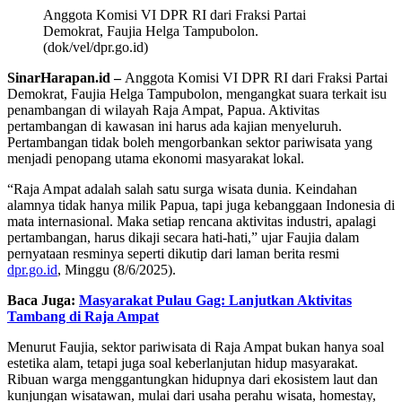
Anggota Komisi VI DPR RI dari Fraksi Partai
Demokrat, Faujia Helga Tampubolon.
(dok/vel/dpr.go.id)
SinarHarapan.id –
Anggota Komisi VI DPR RI dari Fraksi Partai
Demokrat, Faujia Helga Tampubolon, mengangkat suara terkait isu
penambangan di wilayah Raja Ampat, Papua. Aktivitas
pertambangan di kawasan ini harus ada kajian menyeluruh.
Pertambangan tidak boleh mengorbankan sektor pariwisata yang
menjadi penopang utama ekonomi masyarakat lokal.
“Raja Ampat adalah salah satu surga wisata dunia. Keindahan
alamnya tidak hanya milik Papua, tapi juga kebanggaan Indonesia di
mata internasional. Maka setiap rencana aktivitas industri, apalagi
pertambangan, harus dikaji secara hati-hati,” ujar Faujia dalam
pernyataan resminya seperti dikutip dari laman berita resmi
dpr.go.id
, Minggu (8/6/2025).
Baca Juga:
Masyarakat Pulau Gag: Lanjutkan Aktivitas
Tambang di Raja Ampat
Menurut Faujia, sektor pariwisata di Raja Ampat bukan hanya soal
estetika alam, tetapi juga soal keberlanjutan hidup masyarakat.
Ribuan warga menggantungkan hidupnya dari ekosistem laut dan
kunjungan wisatawan, mulai dari usaha perahu wisata, homestay,