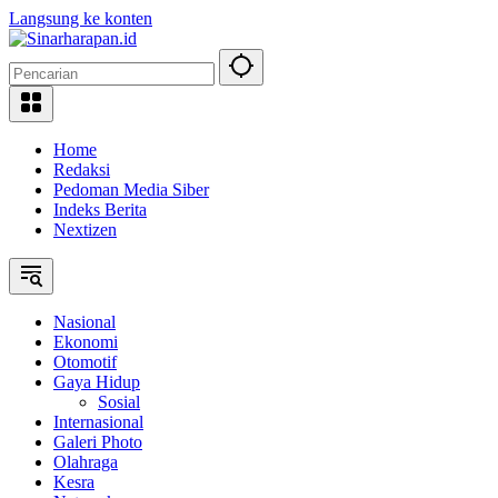
Langsung ke konten
Home
Redaksi
Pedoman Media Siber
Indeks Berita
Nextizen
Nasional
Ekonomi
Otomotif
Gaya Hidup
Sosial
Internasional
Galeri Photo
Olahraga
Kesra