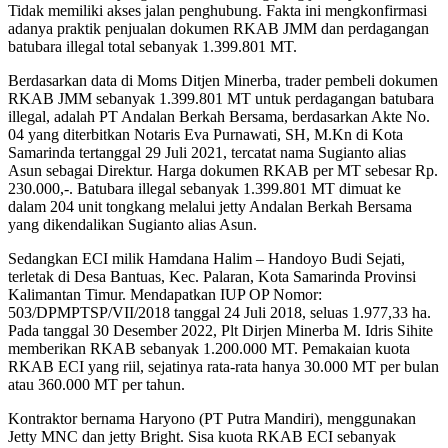
Tidak memiliki akses jalan penghubung. Fakta ini mengkonfirmasi
adanya praktik penjualan dokumen RKAB JMM dan perdagangan
batubara illegal total sebanyak 1.399.801 MT.
Berdasarkan data di Moms Ditjen Minerba, trader pembeli dokumen
RKAB JMM sebanyak 1.399.801 MT untuk perdagangan batubara
illegal, adalah PT Andalan Berkah Bersama, berdasarkan Akte No.
04 yang diterbitkan Notaris Eva Purnawati, SH, M.Kn di Kota
Samarinda tertanggal 29 Juli 2021, tercatat nama Sugianto alias
Asun sebagai Direktur. Harga dokumen RKAB per MT sebesar Rp.
230.000,-. Batubara illegal sebanyak 1.399.801 MT dimuat ke
dalam 204 unit tongkang melalui jetty Andalan Berkah Bersama
yang dikendalikan Sugianto alias Asun.
Sedangkan ECI milik Hamdana Halim – Handoyo Budi Sejati,
terletak di Desa Bantuas, Kec. Palaran, Kota Samarinda Provinsi
Kalimantan Timur. Mendapatkan IUP OP Nomor:
503/DPMPTSP/VII/2018 tanggal 24 Juli 2018, seluas 1.977,33 ha.
Pada tanggal 30 Desember 2022, Plt Dirjen Minerba M. Idris Sihite
memberikan RKAB sebanyak 1.200.000 MT. Pemakaian kuota
RKAB ECI yang riil, sejatinya rata-rata hanya 30.000 MT per bulan
atau 360.000 MT per tahun.
Kontraktor bernama Haryono (PT Putra Mandiri), menggunakan
Jetty MNC dan jetty Bright. Sisa kuota RKAB ECI sebanyak