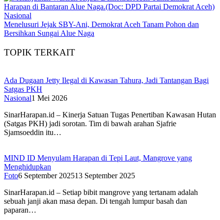
Nasional
Menelusuri Jejak SBY-Ani, Demokrat Aceh Tanam Pohon dan
Bersihkan Sungai Alue Naga
TOPIK TERKAIT
Ada Dugaan Jetty Ilegal di Kawasan Tahura, Jadi Tantangan Bagi
Satgas PKH
Nasional
1 Mei 2026
SinarHarapan.id – Kinerja Satuan Tugas Penertiban Kawasan Hutan
(Satgas PKH) jadi sorotan. Tim di bawah arahan Sjafrie
Sjamsoeddin itu…
MIND ID Menyulam Harapan di Tepi Laut, Mangrove yang
Menghidupkan
Foto
6 September 2025
13 September 2025
SinarHarapan.id – Setiap bibit mangrove yang tertanam adalah
sebuah janji akan masa depan. Di tengah lumpur basah dan
paparan…