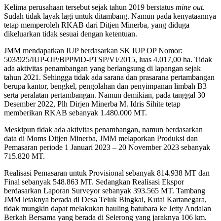
Kelima perusahaan tersebut sejak tahun 2019 berstatus
mine out
.
Sudah tidak layak lagi untuk ditambang. Namun pada kenyataannya
tetap memperoleh RKAB dari Ditjen Minerba, yang diduga
dikeluarkan tidak sesuai dengan ketentuan.
JMM mendapatkan IUP berdasarkan SK IUP OP Nomor:
503/925/IUP-OP/BPPMD-PTSP/VI/2015, luas 4.017,00 ha. Tidak
ada aktivitas penambangan yang berlangsung di lapangan sejak
tahun 2021. Sehingga tidak ada sarana dan prasarana pertambangan
berupa kantor, bengkel, pengolahan dan penyimpanan limbah B3
serta peralatan pertambangan. Namun demikian, pada tanggal 30
Desember 2022, Plh Dirjen Minerba M. Idris Sihite tetap
memberikan RKAB sebanyak 1.480.000 MT.
Meskipun tidak ada aktivitas penambangan, namun berdasarkan
data di Moms Ditjen Minerba, JMM melaporkan Produksi dan
Pemasaran periode 1 Januari 2023 – 20 November 2023 sebanyak
715.820 MT.
Realisasi Pemasaran untuk Provisional sebanyak 814.938 MT dan
Final sebanyak 548.863 MT. Sedangkan Realisasi Ekspor
berdasarkan Laporan Surveyor sebanyak 393.565 MT. Tambang
JMM letaknya berada di Desa Teluk Bingkai, Kutai Kartanegara,
tidak mungkin dapat melakukan hauling batubara ke Jetty Andalan
Berkah Bersama yang berada di Selerong yang jaraknya 106 km.