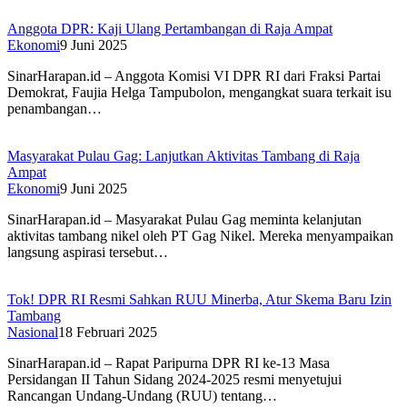
Anggota DPR: Kaji Ulang Pertambangan di Raja Ampat
Ekonomi
9 Juni 2025
SinarHarapan.id – Anggota Komisi VI DPR RI dari Fraksi Partai
Demokrat, Faujia Helga Tampubolon, mengangkat suara terkait isu
penambangan…
Masyarakat Pulau Gag: Lanjutkan Aktivitas Tambang di Raja
Ampat
Ekonomi
9 Juni 2025
SinarHarapan.id – Masyarakat Pulau Gag meminta kelanjutan
aktivitas tambang nikel oleh PT Gag Nikel. Mereka menyampaikan
langsung aspirasi tersebut…
Tok! DPR RI Resmi Sahkan RUU Minerba, Atur Skema Baru Izin
Tambang
Nasional
18 Februari 2025
SinarHarapan.id – Rapat Paripurna DPR RI ke-13 Masa
Persidangan II Tahun Sidang 2024-2025 resmi menyetujui
Rancangan Undang-Undang (RUU) tentang…