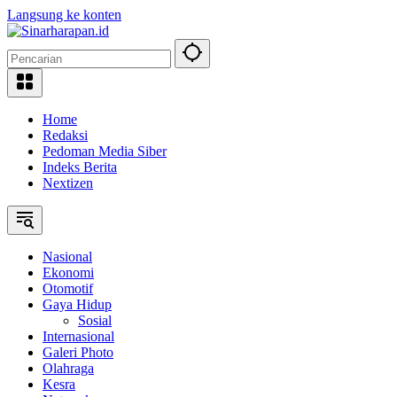
Langsung ke konten
Home
Redaksi
Pedoman Media Siber
Indeks Berita
Nextizen
Nasional
Ekonomi
Otomotif
Gaya Hidup
Sosial
Internasional
Galeri Photo
Olahraga
Kesra