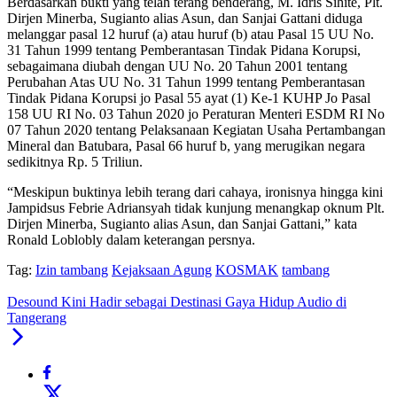
Berdasarkan bukti yang telah terang benderang, M. Idris Sihite, Plt.
Dirjen Minerba, Sugianto alias Asun, dan Sanjai Gattani diduga
melanggar pasal 12 huruf (a) atau huruf (b) atau Pasal 15 UU No.
31 Tahun 1999 tentang Pemberantasan Tindak Pidana Korupsi,
sebagaimana diubah dengan UU No. 20 Tahun 2001 tentang
Perubahan Atas UU No. 31 Tahun 1999 tentang Pemberantasan
Tindak Pidana Korupsi jo Pasal 55 ayat (1) Ke-1 KUHP Jo Pasal
158 UU RI No. 03 Tahun 2020 jo Peraturan Menteri ESDM RI No
07 Tahun 2020 tentang Pelaksanaan Kegiatan Usaha Pertambangan
Mineral dan Batubara, Pasal 66 huruf b, yang merugikan negara
sedikitnya Rp. 5 Triliun.
“Meskipun buktinya lebih terang dari cahaya, ironisnya hingga kini
Jampidsus Febrie Adriansyah tidak kunjung menangkap oknum Plt.
Dirjen Minerba, Sugianto alias Asun, dan Sanjai Gattani,” kata
Ronald Loblobly dalam keterangan persnya.
Tag:
Izin tambang
Kejaksaan Agung
KOSMAK
tambang
Desound Kini Hadir sebagai Destinasi Gaya Hidup Audio di
Tangerang