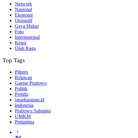
Network
Nasional
Ekonomi
Otomotif
Gaya Hidup
Foto
Internasional
Kesra
Olah Raga
Top Tags
Pilpres
Relawan
Ganjar Pranowo
Politik
Pemilu
sinarharapan.id
Indonesia
Prabowo Subianto
UMKM
Pertamina