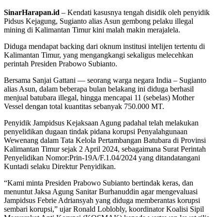
SinarHarapan.id
– Kendati kasusnya tengah disidik oleh penyidik
Pidsus Kejagung, Sugianto alias Asun gembong pelaku illegal
mining di Kalimantan Timur kini malah makin merajalela.
Diduga mendapat backing dari oknum institusi intelijen tertentu di
Kalimantan Timur, yang mengangkangi sekaligus melecehkan
perintah Presiden Prabowo Subianto.
Bersama Sanjai Gattani — seorang warga negara India – Sugianto
alias Asun, dalam beberapa bulan belakang ini diduga berhasil
menjual batubara illegal, hingga mencapai 11 (sebelas) Mother
Vessel dengan total kuantitas sebanyak 750.000 MT.
Penyidik Jampidsus Kejaksaan Agung padahal telah melakukan
penyelidikan dugaan tindak pidana korupsi Penyalahgunaan
Wewenang dalam Tata Kelola Pertambangan Batubara di Provinsi
Kalimantan Timur sejak 2 April 2024, sebagaimana Surat Perintah
Penyelidikan Nomor:Prin-19A/F.1.04/2024 yang ditandatangani
Kuntadi selaku Direktur Penyidikan.
“Kami minta Presiden Prabowo Subianto bertindak keras, dan
menuntut Jaksa Agung Sanitar Burhanuddin agar mengevaluasi
Jampidsus Febrie Adriansyah yang diduga memberantas korupsi
sembari korupsi,” ujar Ronald Loblobly, koordinator Koalisi Sipil