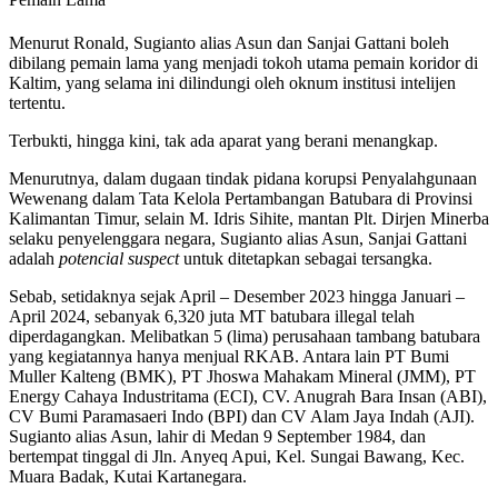
Menurut Ronald, Sugianto alias Asun dan Sanjai Gattani boleh
dibilang pemain lama yang menjadi tokoh utama pemain koridor di
Kaltim, yang selama ini dilindungi oleh oknum institusi intelijen
tertentu.
Terbukti, hingga kini, tak ada aparat yang berani menangkap.
Menurutnya, dalam dugaan tindak pidana korupsi Penyalahgunaan
Wewenang dalam Tata Kelola Pertambangan Batubara di Provinsi
Kalimantan Timur, selain M. Idris Sihite, mantan Plt. Dirjen Minerba
selaku penyelenggara negara, Sugianto alias Asun, Sanjai Gattani
adalah
potencial suspect
untuk ditetapkan sebagai tersangka.
Sebab, setidaknya sejak April – Desember 2023 hingga Januari –
April 2024, sebanyak 6,320 juta MT batubara illegal telah
diperdagangkan. Melibatkan 5 (lima) perusahaan tambang batubara
yang kegiatannya hanya menjual RKAB. Antara lain PT Bumi
Muller Kalteng (BMK), PT Jhoswa Mahakam Mineral (JMM), PT
Energy Cahaya Industritama (ECI), CV. Anugrah Bara Insan (ABI),
CV Bumi Paramasaeri Indo (BPI) dan CV Alam Jaya Indah (AJI).
Sugianto alias Asun, lahir di Medan 9 September 1984, dan
bertempat tinggal di Jln. Anyeq Apui, Kel. Sungai Bawang, Kec.
Muara Badak, Kutai Kartanegara.