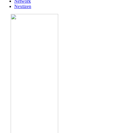
Network
Nextizen