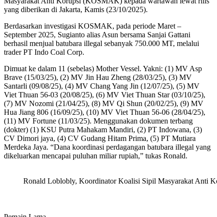
Masyarakat Anti Korupsi (KOSMAK) kepada wartawan lewat rilis
yang diberikan di Jakarta, Kamis (23/10/2025).
Berdasarkan investigasi KOSMAK, pada periode Maret –
September 2025, Sugianto alias Asun bersama Sanjai Gattani
berhasil menjual batubara illegal sebanyak 750.000 MT, melalui
trader PT Indo Coal Corp.
Dimuat ke dalam 11 (sebelas) Mother Vessel. Yakni: (1) MV Asp
Brave (15/03/25), (2) MV Jin Hau Zheng (28/03/25), (3) MV
Santarli (09/08/25), (4) MV Chang Yang Jin (12/07/25), (5) MV
Viet Thuan 56-03 (20/08/25), (6) MV Viet Thuan Star (03/10/25),
(7) MV Nozomi (21/04/25), (8) MV Qi Shun (20/02/25), (9) MV
Hua Jiang 806 (16/09/25), (10) MV Viet Thuan 56-06 (28/04/25),
(11) MV Fortune (11/03/25). Menggunakan dokumen terbang
(dokter) (1) KSU Putra Mahakam Mandiri, (2) PT Indowana, (3)
CV Dimori jaya, (4) CV Gudang Hitam Prima, (5) PT Mutiara
Merdeka Jaya. “Dana koordinasi perdagangan batubara illegal yang
dikeluarkan mencapai puluhan miliar rupiah,” tukas Ronald.
Ronald Loblobly, Koordinator Koalisi Sipil Masyarakat Anti 
Pemain Lama