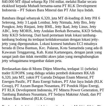
840.000 MT dijual seharga Rp 194 miliar, melalui Badar secara
eksklusif kepada Muhadi bersama-sama PT RLK Development
Indonesia – PT Sukses Bara Mineral dan PT Alur Jaya Indah.
Batubara illegal sebanyak 6,320, juta MT di-loading di Jetty PH 6
Selerong, Jetty 3 Lapak Lembur, Jetty Nirmala, Jetty Bro, Jetty
Pongkor, Jetty Rinjani, Jetty BML, Jetty Ikad, Jetty Linus, Jetty
ABC, Jetty MORIS, Jetty Andalan Berkah Bersama, KKD Sebulu,
Jetty KKD Selerong. Dari hasil pemetaan letak lokasi tambang-
tambang bodong itu terdapat ketidaksesuaian dengan lokasi jetty-
jetty yang dipergunakan. Lokasi konsesi batubara ECI misalnya
berada di Desa Bantuas, Kec. Palaran, Kota Samarinda yang ada di
Kawasan Tenggarong, Kab. Kutai Kartanegara, dengan jarak yang
sangat jauh dan tidak memiliki akses jalan yang menghubungkan
jetty sebagaimana tergambar dalam peta.
Berdasarkan data di Moms Ditjen Minerba, terdapat 11 (sebelas)
trader IUPOPK yang diduga selaku pembeli dokumen RKAB
6,320, juta MT, yakni PT Garuda Delapan Enam Mineral, PT
Energen Pasific, PT Bara Energi Sukses, PT Alur Jaya Indah (RLK
Group), PT Azzam Bangun Nusantara, PT Pondok Hijau Energi,
PT RLK Development Indonesia, PT Minera Power Generation, PT
Tambang Batubara Nusantara, PT Sedayu Makmur Abadi, dan PT
Sukses Bara Mineral (RLK Group)