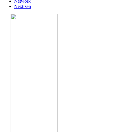
Network
Nextizen