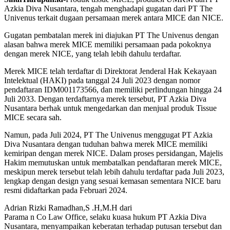
Azkia Diva Nusantara, tengah menghadapi gugatan dari PT The
Univenus terkait dugaan persamaan merek antara MICE dan NICE.
Gugatan pembatalan merek ini diajukan PT The Univenus dengan
alasan bahwa merek MICE memiliki persamaan pada pokoknya
dengan merek NICE, yang telah lebih dahulu terdaftar.
Merek MICE telah terdaftar di Direktorat Jenderal Hak Kekayaan
Intelektual (HAKI) pada tanggal 24 Juli 2023 dengan nomor
pendaftaran IDM001173566, dan memiliki perlindungan hingga 24
Juli 2033. Dengan terdaftarnya merek tersebut, PT Azkia Diva
Nusantara berhak untuk mengedarkan dan menjual produk Tissue
MICE secara sah.
Namun, pada Juli 2024, PT The Univenus menggugat PT Azkia
Diva Nusantara dengan tuduhan bahwa merek MICE memiliki
kemiripan dengan merek NICE. Dalam proses persidangan, Majelis
Hakim memutuskan untuk membatalkan pendaftaran merek MICE,
meskipun merek tersebut telah lebih dahulu terdaftar pada Juli 2023,
lengkap dengan design yang sesuai kemasan sementara NICE baru
resmi didaftarkan pada Februari 2024.
Adrian Rizki Ramadhan,S .H,M.H dari
Parama n Co Law Office, selaku kuasa hukum PT Azkia Diva
Nusantara, menyampaikan keberatan terhadap putusan tersebut dan