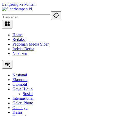
Langsung ke konten
Home
Redaksi
Pedoman Media Siber
Indeks Berita
Nextizen
Nasional
Ekonomi
Otomotif
Gaya Hidup
Sosial
Internasional
Galeri Photo
Olahraga
Kesra