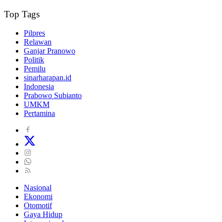
Top Tags
Pilpres
Relawan
Ganjar Pranowo
Politik
Pemilu
sinarharapan.id
Indonesia
Prabowo Subianto
UMKM
Pertamina
Nasional
Ekonomi
Otomotif
Gaya Hidup