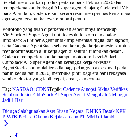
Setelah meluncurkan produk pertama pada Februari 2026 dan
memperkenalkan berbagai AI super agent di ajang CadenceLIVE
pada April lalu, Cadence kini secara resmi memperluas kemampuan
agen-agen tersebut ke level otonomi penuh.
Portofolio yang telah diperkenalkan sebelumnya mencakup
ViraStack AI Super Agent untuk desain kustom dan analog,
InnoStack AI Super Agent untuk implementasi digital dan signoff,
serta Cadence AgentStack sebagai kerangka kerja orkestrasi untuk
mengoordinasikan alur kerja agen di seluruh tumpukan desain.
Cadence memperkirakan kemampuan otonom Level-5 dari
ChipStack AI Super Agent dan kerangka kerja orkestrasi
AgentStack akan mulai tersedia bagi pelanggan akses awal pada
paruh kedua tahun 2026, membuka pintu bagi era baru rekayasa
semikonduktor yang lebih cepat, aman, dan cerdas.
Tag:
NASDAQ: CDNS
Topik:
Cadence Autopsi Siklus Verifikasi
Semikonduktor
ChipStack AI Super Agent
Mengubah 5 Minggu
Jadi 1 Hari
Diduga Salahgunakan Aset Sitaan Negara, DNIKS Desak KPK-
PPATK Periksa Oknum Kejaksaan dan PT MMJ di Jambi