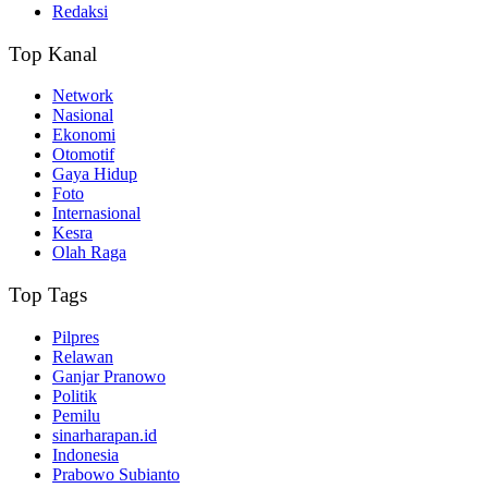
Redaksi
Top Kanal
Network
Nasional
Ekonomi
Otomotif
Gaya Hidup
Foto
Internasional
Kesra
Olah Raga
Top Tags
Pilpres
Relawan
Ganjar Pranowo
Politik
Pemilu
sinarharapan.id
Indonesia
Prabowo Subianto