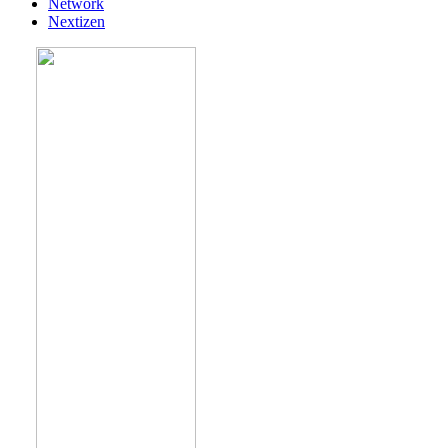
Network
Nextizen