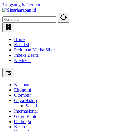
Langsung ke konten
Home
Redaksi
Pedoman Media Siber
Indeks Berita
Nextizen
Nasional
Ekonomi
Otomotif
Gaya Hidup
Sosial
Internasional
Galeri Photo
Olahraga
Kesra