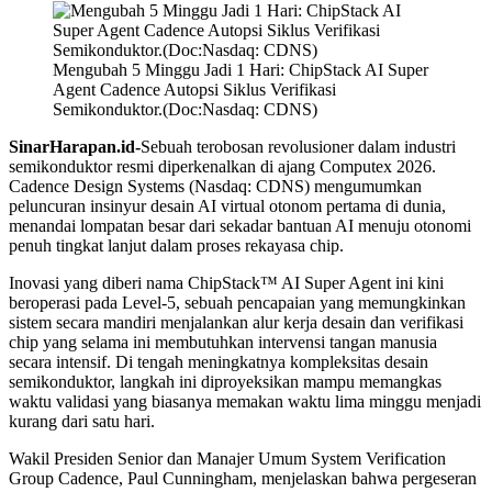
Mengubah 5 Minggu Jadi 1 Hari: ChipStack AI Super
Agent Cadence Autopsi Siklus Verifikasi
Semikonduktor.(Doc:Nasdaq: CDNS)
SinarHarapan.id-
Sebuah terobosan revolusioner dalam industri
semikonduktor resmi diperkenalkan di ajang Computex 2026.
Cadence Design Systems (Nasdaq: CDNS) mengumumkan
peluncuran insinyur desain AI virtual otonom pertama di dunia,
menandai lompatan besar dari sekadar bantuan AI menuju otonomi
penuh tingkat lanjut dalam proses rekayasa chip.
Inovasi yang diberi nama ChipStack™ AI Super Agent ini kini
beroperasi pada Level-5, sebuah pencapaian yang memungkinkan
sistem secara mandiri menjalankan alur kerja desain dan verifikasi
chip yang selama ini membutuhkan intervensi tangan manusia
secara intensif. Di tengah meningkatnya kompleksitas desain
semikonduktor, langkah ini diproyeksikan mampu memangkas
waktu validasi yang biasanya memakan waktu lima minggu menjadi
kurang dari satu hari.
Wakil Presiden Senior dan Manajer Umum System Verification
Group Cadence, Paul Cunningham, menjelaskan bahwa pergeseran