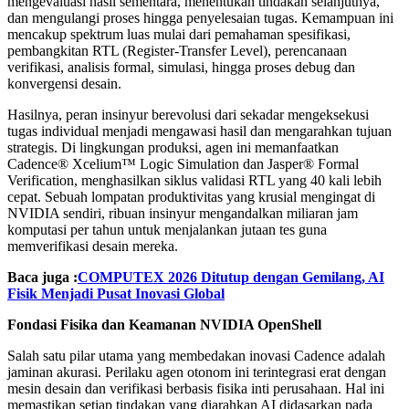
mengevaluasi hasil sementara, menentukan tindakan selanjutnya,
dan mengulangi proses hingga penyelesaian tugas. Kemampuan ini
mencakup spektrum luas mulai dari pemahaman spesifikasi,
pembangkitan RTL (Register-Transfer Level), perencanaan
verifikasi, analisis formal, simulasi, hingga proses debug dan
konvergensi desain.
Hasilnya, peran insinyur berevolusi dari sekadar mengeksekusi
tugas individual menjadi mengawasi hasil dan mengarahkan tujuan
strategis. Di lingkungan produksi, agen ini memanfaatkan
Cadence® Xcelium™ Logic Simulation dan Jasper® Formal
Verification, menghasilkan siklus validasi RTL yang 40 kali lebih
cepat. Sebuah lompatan produktivitas yang krusial mengingat di
NVIDIA sendiri, ribuan insinyur mengandalkan miliaran jam
komputasi per tahun untuk menjalankan jutaan tes guna
memverifikasi desain mereka.
Baca juga :
COMPUTEX 2026 Ditutup dengan Gemilang, AI
Fisik Menjadi Pusat Inovasi Global
Fondasi Fisika dan Keamanan NVIDIA OpenShell
Salah satu pilar utama yang membedakan inovasi Cadence adalah
jaminan akurasi. Perilaku agen otonom ini terintegrasi erat dengan
mesin desain dan verifikasi berbasis fisika inti perusahaan. Hal ini
memastikan setiap tindakan yang diarahkan AI didasarkan pada