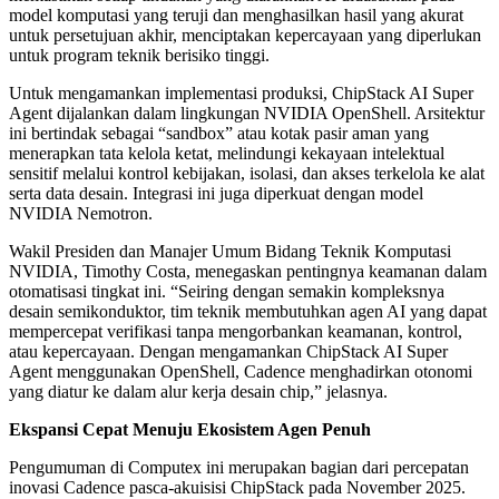
model komputasi yang teruji dan menghasilkan hasil yang akurat
untuk persetujuan akhir, menciptakan kepercayaan yang diperlukan
untuk program teknik berisiko tinggi.
Untuk mengamankan implementasi produksi, ChipStack AI Super
Agent dijalankan dalam lingkungan NVIDIA OpenShell. Arsitektur
ini bertindak sebagai “sandbox” atau kotak pasir aman yang
menerapkan tata kelola ketat, melindungi kekayaan intelektual
sensitif melalui kontrol kebijakan, isolasi, dan akses terkelola ke alat
serta data desain. Integrasi ini juga diperkuat dengan model
NVIDIA Nemotron.
Wakil Presiden dan Manajer Umum Bidang Teknik Komputasi
NVIDIA, Timothy Costa, menegaskan pentingnya keamanan dalam
otomatisasi tingkat ini. “Seiring dengan semakin kompleksnya
desain semikonduktor, tim teknik membutuhkan agen AI yang dapat
mempercepat verifikasi tanpa mengorbankan keamanan, kontrol,
atau kepercayaan. Dengan mengamankan ChipStack AI Super
Agent menggunakan OpenShell, Cadence menghadirkan otonomi
yang diatur ke dalam alur kerja desain chip,” jelasnya.
Ekspansi Cepat Menuju Ekosistem Agen Penuh
Pengumuman di Computex ini merupakan bagian dari percepatan
inovasi Cadence pasca-akuisisi ChipStack pada November 2025.