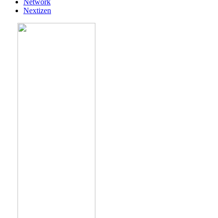
Network
Nextizen