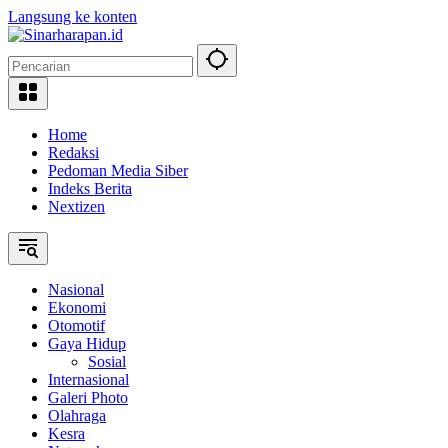
Langsung ke konten
Home
Redaksi
Pedoman Media Siber
Indeks Berita
Nextizen
Nasional
Ekonomi
Otomotif
Gaya Hidup
Sosial
Internasional
Galeri Photo
Olahraga
Kesra