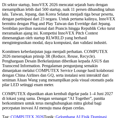
Di sektor startup, InnoVEX 2026 mencatat sejarah baru dengan
menampilkan lebih dari 500 startup, naik 11 persen dibanding tahun
lalu. Taiwan, Jepang, dan Korea Selatan menjadi tiga besar peserta,
dengan partisipasi dari 23 negara. Untuk pertama kalinya, InnoVEX
bermitra dengan Plug and Play Taiwan dan Everidge dari Jepang.
Sembilan paviliun nasional dari Prancis hingga Republik Ceko turut
meramaikan ajang ini. Kompetisi InnoVEX Pitch Contest
dimenangkan oleh startup RLWRLD yang berhasil
mengintegrasikan modal, daya komputasi, dan validasi industri.
Komitmen keberlanjutan juga menjadi perhatian. COMPUTEX
2026 menerapkan prinsip 3R (Reduce, Reuse, Recycle).
Penghargaan Desain Berkelanjutan diberikan kepada ASUS dan
Transcend Information. Pengalaman pengunjung semakin
dimanjakan melalui COMPUTEX Service Lounge hasil kolaborasi
dengan China Airlines dan GQ, serta instalasi seni interaktif dari
seniman Aluan Wang yang menampilkan pola visual otomatis pada
pilar LED setinggi enam meter.
COMPUTEX dipastikan akan kembali digelar pada 1–4 Juni 2027
di lokasi yang sama. Dengan semangat “AI Together”, panitia
berkomitmen untuk terus menghubungkan mitra global bagi
percepatan inovasi AI menuju masa depan cerdas.
Tag:
COMPUTEX 2026
Topik:
Gelombang AI Fisik Dominasi