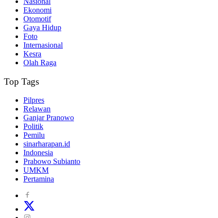
Nasional
Ekonomi
Otomotif
Gaya Hidup
Foto
Internasional
Kesra
Olah Raga
Top Tags
Pilpres
Relawan
Ganjar Pranowo
Politik
Pemilu
sinarharapan.id
Indonesia
Prabowo Subianto
UMKM
Pertamina