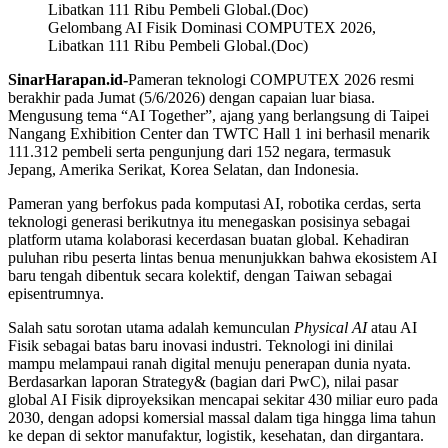
Gelombang AI Fisik Dominasi COMPUTEX 2026,
Libatkan 111 Ribu Pembeli Global.(Doc)
SinarHarapan.id-
Pameran teknologi COMPUTEX 2026 resmi
berakhir pada Jumat (5/6/2026) dengan capaian luar biasa.
Mengusung tema “AI Together”, ajang yang berlangsung di Taipei
Nangang Exhibition Center dan TWTC Hall 1 ini berhasil menarik
111.312 pembeli serta pengunjung dari 152 negara, termasuk
Jepang, Amerika Serikat, Korea Selatan, dan Indonesia.
Pameran yang berfokus pada komputasi AI, robotika cerdas, serta
teknologi generasi berikutnya itu menegaskan posisinya sebagai
platform utama kolaborasi kecerdasan buatan global. Kehadiran
puluhan ribu peserta lintas benua menunjukkan bahwa ekosistem AI
baru tengah dibentuk secara kolektif, dengan Taiwan sebagai
episentrumnya.
Salah satu sorotan utama adalah kemunculan
Physical AI
atau AI
Fisik sebagai batas baru inovasi industri. Teknologi ini dinilai
mampu melampaui ranah digital menuju penerapan dunia nyata.
Berdasarkan laporan Strategy& (bagian dari PwC), nilai pasar
global AI Fisik diproyeksikan mencapai sekitar 430 miliar euro pada
2030, dengan adopsi komersial massal dalam tiga hingga lima tahun
ke depan di sektor manufaktur, logistik, kesehatan, dan dirgantara.