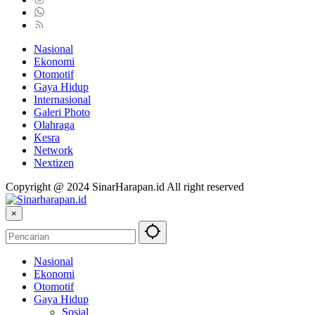
Nasional
Ekonomi
Otomotif
Gaya Hidup
Internasional
Galeri Photo
Olahraga
Kesra
Network
Nextizen
Copyright @ 2024 SinarHarapan.id All right reserved
×
Nasional
Ekonomi
Otomotif
Gaya Hidup
Sosial