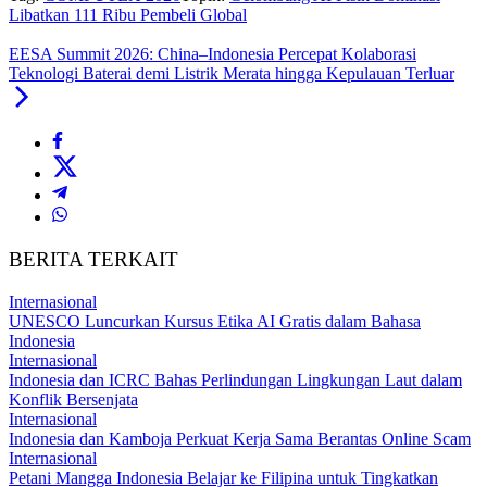
Libatkan 111 Ribu Pembeli Global
EESA Summit 2026: China–Indonesia Percepat Kolaborasi
Teknologi Baterai demi Listrik Merata hingga Kepulauan Terluar
BERITA TERKAIT
Internasional
UNESCO Luncurkan Kursus Etika AI Gratis dalam Bahasa
Indonesia
Internasional
Indonesia dan ICRC Bahas Perlindungan Lingkungan Laut dalam
Konflik Bersenjata
Internasional
Indonesia dan Kamboja Perkuat Kerja Sama Berantas Online Scam
Internasional
Petani Mangga Indonesia Belajar ke Filipina untuk Tingkatkan