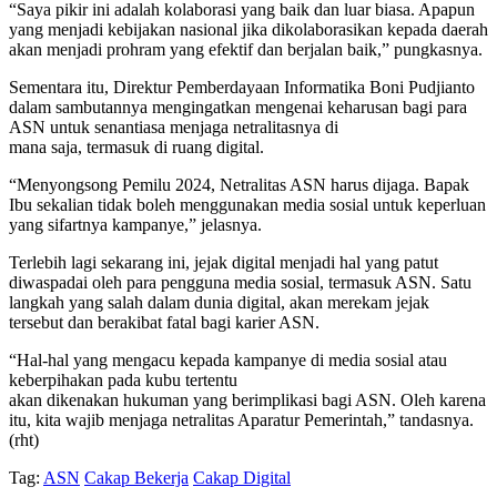
“Saya pikir ini adalah kolaborasi yang baik dan luar biasa. Apapun
yang menjadi kebijakan nasional jika dikolaborasikan kepada daerah
akan menjadi prohram yang efektif dan berjalan baik,” pungkasnya.
Sementara itu, Direktur Pemberdayaan Informatika Boni Pudjianto
dalam sambutannya mengingatkan mengenai keharusan bagi para
ASN untuk senantiasa menjaga netralitasnya di
mana saja, termasuk di ruang digital.
“Menyongsong Pemilu 2024, Netralitas ASN harus dijaga. Bapak
Ibu sekalian tidak boleh menggunakan media sosial untuk keperluan
yang sifartnya kampanye,” jelasnya.
Terlebih lagi sekarang ini, jejak digital menjadi hal yang patut
diwaspadai oleh para pengguna media sosial, termasuk ASN. Satu
langkah yang salah dalam dunia digital, akan merekam jejak
tersebut dan berakibat fatal bagi karier ASN.
“Hal-hal yang mengacu kepada kampanye di media sosial atau
keberpihakan pada kubu tertentu
akan dikenakan hukuman yang berimplikasi bagi ASN. Oleh karena
itu, kita wajib menjaga netralitas Aparatur Pemerintah,” tandasnya.
(rht)
Tag:
ASN
Cakap Bekerja
Cakap Digital