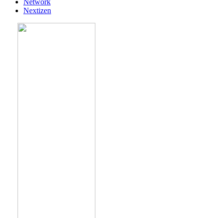
Network
Nextizen