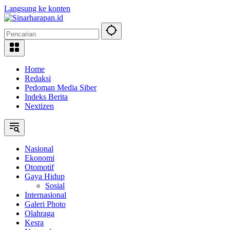
Langsung ke konten
Home
Redaksi
Pedoman Media Siber
Indeks Berita
Nextizen
Nasional
Ekonomi
Otomotif
Gaya Hidup
Sosial
Internasional
Galeri Photo
Olahraga
Kesra