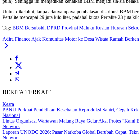
pula). Sehingga ini menjadikan kenaikan BBM menjadi sia-sia belaka.
Untuk diketahui, tanpa adanya upaya pembatasan distribusi BBM bers
Pertalite mencapai 29 juta kilo liter, padahal kuota Pertalite 23 juta kil
Tag:
BBM Bersubsidi
DPRD Provinsi Maluku
Ruslan Hurasan
Sekre
Adira Finance Ajak Komunitas Motor ke Desa Wisata Ramah Berken
BERITA TERKAIT
Kesra
PBNU Perkuat Pendidikan Kesehatan Reproduksi Santri, Cegah Kek
Nasional
Lintas Organisasi Wartawan Malang Raya Gelar Aksi Protes “Kami 
Network
Laporan UNODC 2026: Pasar Narkoba Global Berubah Cepat, Tekno
Network