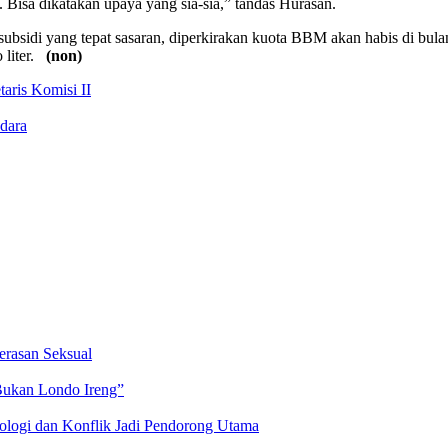
 Bisa dikatakan upaya yang sia-sia,” tandas Hurasan.
ubsidi yang tepat sasaran, diperkirakan kuota BBM akan habis di bul
o liter.
(non)
taris Komisi II
dara
erasan Seksual
Bukan Londo Ireng”
logi dan Konflik Jadi Pendorong Utama