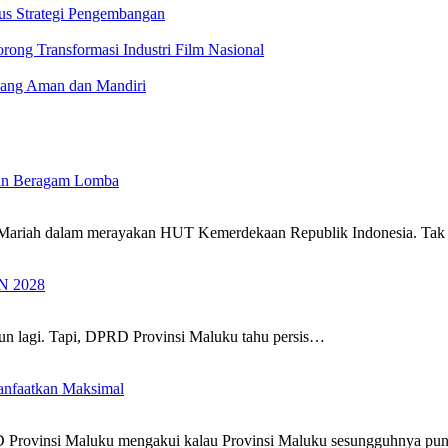
kus Strategi Pengembangan
ng Transformasi Industri Film Nasional
yang Aman dan Mandiri
an Beragam Lomba
itu Mariah dalam merayakan HUT Kemerdekaan Republik Indonesia. Ta
N 2028
un lagi. Tapi, DPRD Provinsi Maluku tahu persis…
nfaatkan Maksimal
RD Provinsi Maluku mengakui kalau Provinsi Maluku sesungguhnya p