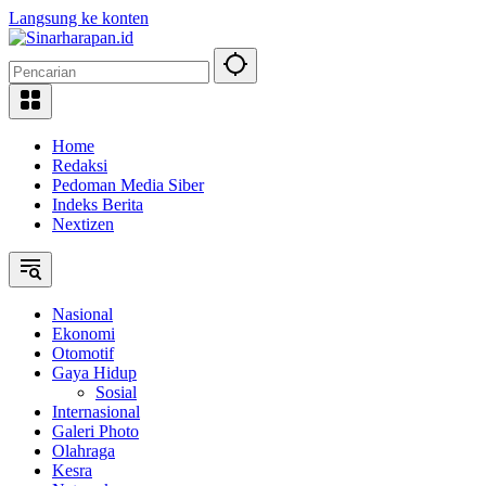
Langsung ke konten
Home
Redaksi
Pedoman Media Siber
Indeks Berita
Nextizen
Nasional
Ekonomi
Otomotif
Gaya Hidup
Sosial
Internasional
Galeri Photo
Olahraga
Kesra