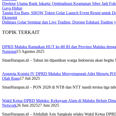
Direktur Utama Bank Jakarta: Optimalisasi Keamanan Siber Jadi Fo
Gaya Hidup
Tandai Era Baru, SHOW Token Gelar Launch Event Resmi untuk Doro
Ekonomi
Didimax Gelar Seminar dan Live Trading, Dorong Edukasi Trading 
TOPIK TERKAIT
DPRD Maluku Ramaikan HUT ke-80 RI dan Provinsi Maluku deng
Nasional
15 Agustus 2025
SinarHarapan.id – Tahun ini dipastikan warga Indonesia akan beg
Anggota Komisi IV DPRD Maluku Menyemangati Atlet Menuju PO
Olah Raga
17 Juli 2025
SinarHarapan.id – PON 2028 di NTB dan NTT masih tersisa tiga tah
Wakil Ketua DPRD Maluku: Kekayaan Alam di Maluku Belum Dima
Network
26 Juni 2025
27 Juni 2025
SinarHarapan.id – Abdullah Asis Sangkala selaku Wakil Ketua DP