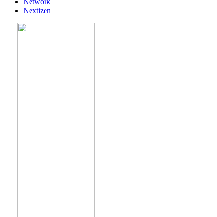
Network
Nextizen