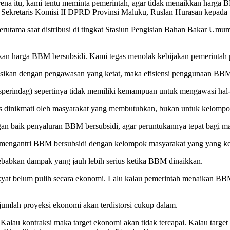
rena itu, kami tentu meminta pemerintah, agar tidak menaikkan harga B
 Sekretaris Komisi II DPRD Provinsi Maluku, Ruslan Hurasan kepada 
erutama saat distribusi di tingkat Stasiun Pengisian Bahan Bakar Umu
n harga BBM bersubsidi. Kami tegas menolak kebijakan pemerintah pu
sikan dengan pengawasan yang ketat, maka efisiensi penggunaan BBM
perindag) sepertinya tidak memiliki kemampuan untuk mengawasi hal-ha
arus dinikmati oleh masyarakat yang membutuhkan, bukan untuk kelomp
gan baik penyaluran BBM bersubsidi, agar peruntukannya tepat bagi 
a mengantri BBM bersubsidi dengan kelompok masyarakat yang yang kem
ebabkan dampak yang jauh lebih serius ketika BBM dinaikkan.
yat belum pulih secara ekonomi. Lalu kalau pemerintah menaikan BBM 
umlah proyeksi ekonomi akan terdistorsi cukup dalam.
alau kontraksi maka target ekonomi akan tidak tercapai. Kalau target 