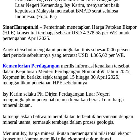
Luar Negeri Kemendag, Isy Karim, menyambut baik
keputusan Malaysia mencabut BMAD serat selulosa
Indonesia. (Foto: IG)
SinarHarapan.id –
Pemerintah menetapkan Harga Patokan Ekspor
(HPE) konsentrat tembaga sebesar USD 4.378,58 per WE untuk
pertengahan April 2025.
Angka tersebut mengalami peningkatan tipis sebesar 0,06 persen
dari periode sebelumnya yang tercatat USD 4.365,62 per WE.
Kementerian Perdagangan
merilis informasi kenaikan tersebut
dalam Keputusan Menteri Perdagangan Nomor 469 Tahun 2025.
Kepmen itu berlaku sejak tanggal 15 hingga 30 April 2025,
menggantikan penetapan HPE sebelumnya.
Isy Karim selaku Plt. Dirjen Perdagangan Luar Negeri
mengungkapkan penyebab utama kenaikan berasal dari harga
mineral ikutan.
Ia menjelaskan bahwa mineral ikutan terbentuk bersamaan dengan
mineral utama, termasuk tembaga dalam proses geologis.
Menurut Isy, harga mineral ikutan memengaruhi nilai total ekspor
konsentrat karena memiliki nilai ekonomi cukup tinggi.