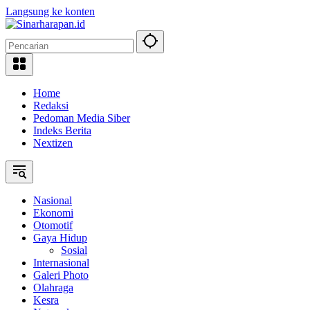
Langsung ke konten
Home
Redaksi
Pedoman Media Siber
Indeks Berita
Nextizen
Nasional
Ekonomi
Otomotif
Gaya Hidup
Sosial
Internasional
Galeri Photo
Olahraga
Kesra