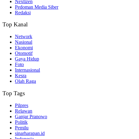
Nextizen
Pedoman Media Siber
Redaksi
Top Kanal
Network
Nasional
Ekonomi
Otomotif
Gaya Hidup
Foto
Internasional
Kesra
Olah Raga
Top Tags
Pilpres
Relawan
Ganjar Pranowo
Politik
Pemilu
sinarharapan.id
Indonesia