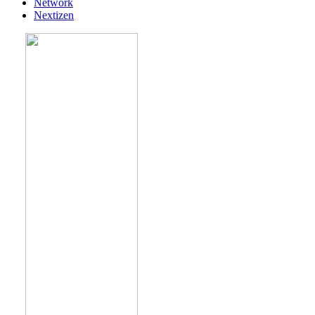
Network
Nextizen