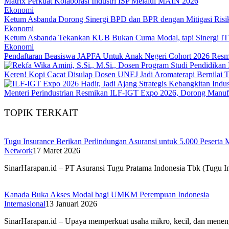
Matrix Perkuat Kolaborasi Industri ISP Melalui MAIN 2026
Ekonomi
Ketum Asbanda Dorong Sinergi BPD dan BPR dengan Mitigasi Risi
Ekonomi
Ketum Asbanda Tekankan KUB Bukan Cuma Modal, tapi Sinergi I
Ekonomi
Pendaftaran Beasiswa JAPFA Untuk Anak Negeri Cohort 2026 Resm
Keren! Kopi Cacat Disulap Dosen UNEJ Jadi Aromaterapi Bernilai T
Menteri Perindustrian Resmikan ILF-IGT Expo 2026, Dorong Manuf
TOPIK TERKAIT
Tugu Insurance Berikan Perlindungan Asuransi untuk 5.000 Peserta
Network
17 Maret 2026
SinarHarapan.id – PT Asuransi Tugu Pratama Indonesia Tbk (Tugu I
Kanada Buka Akses Modal bagi UMKM Perempuan Indonesia
Internasional
13 Januari 2026
SinarHarapan.id – Upaya memperkuat usaha mikro, kecil, dan men