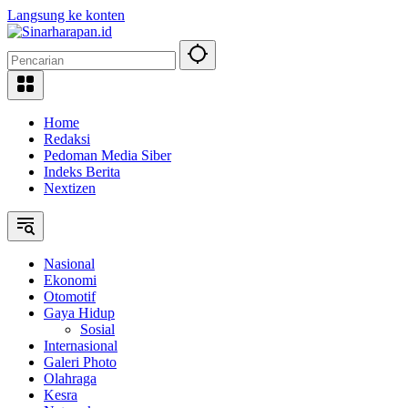
Langsung ke konten
Home
Redaksi
Pedoman Media Siber
Indeks Berita
Nextizen
Nasional
Ekonomi
Otomotif
Gaya Hidup
Sosial
Internasional
Galeri Photo
Olahraga
Kesra