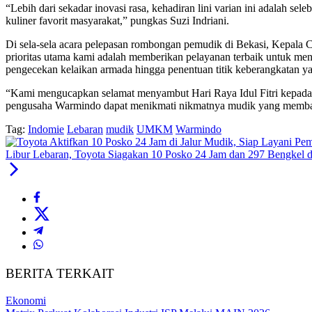
“Lebih dari sekadar inovasi rasa, kehadiran lini varian ini adalah s
kuliner favorit masyarakat,” pungkas Suzi Indriani.
Di sela-sela acara pelepasan rombongan pemudik di Bekasi, Kepala 
prioritas utama kami adalah memberikan pelayanan terbaik untuk m
pengecekan kelaikan armada hingga penentuan titik keberangkatan yan
“Kami mengucapkan selamat menyambut Hari Raya Idul Fitri kepada
pengusaha Warmindo dapat menikmati nikmatnya mudik yang membawa
Tag:
Indomie
Lebaran
mudik
UMKM
Warmindo
Libur Lebaran, Toyota Siagakan 10 Posko 24 Jam dan 297 Bengkel d
BERITA TERKAIT
Ekonomi