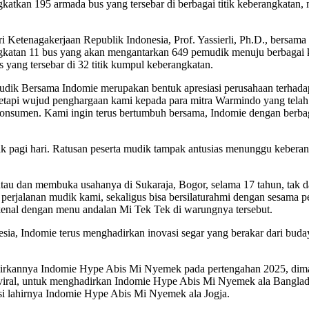
tkan 195 armada bus yang tersebar di berbagai titik keberangkatan, 
 Ketenagakerjaan Republik Indonesia, Prof. Yassierli, Ph.D., bersam
gkatan 11 bus yang akan mengantarkan 649 pemudik menuju berbagai k
ang tersebar di 32 titik kumpul keberangkatan.
dik Bersama Indomie merupakan bentuk apresiasi perusahaan terhada
n, tetapi wujud penghargaan kami kepada para mitra Warmindo yang tel
onsumen. Kami ingin terus bertumbuh bersama, Indomie dengan berbaga
pagi hari. Ratusan peserta mudik tampak antusias menunggu keberangk
tau dan membuka usahanya di Sukaraja, Bogor, selama 17 tahun, tak 
u perjalanan mudik kami, sekaligus bisa bersilaturahmi dengan sesa
rkenal dengan menu andalan Mi Tek Tek di warungnya tersebut.
nesia, Indomie terus menghadirkan inovasi segar yang berakar dari buda
hadirkannya Indomie Hype Abis Mi Nyemek pada pertengahan 2025, d
al, untuk menghadirkan Indomie Hype Abis Mi Nyemek ala Bangladesh’
si lahirnya Indomie Hype Abis Mi Nyemek ala Jogja.