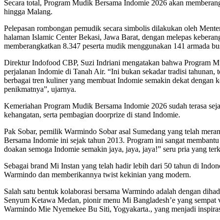
Secara total, Program Mudik Bersama Indomie 2026 akan memberangka
hingga Malang.
Pelepasan rombongan pemudik secara simbolis dilakukan oleh Menteri
halaman Islamic Center Bekasi, Jawa Barat, dengan melepas keberan
memberangkatkan 8.347 peserta mudik menggunakan 141 armada bus y
Direktur Indofood CBP, Suzi Indriani mengatakan bahwa Program Mu
perjalanan Indomie di Tanah Air. “Ini bukan sekadar tradisi tahuna
berbagai tren kuliner yang membuat Indomie semakin dekat dengan k
penikmatnya”, ujarnya.
Kemeriahan Program Mudik Bersama Indomie 2026 sudah terasa sejak 
kehangatan, serta pembagian doorprize di stand Indomie.
Pak Sobar, pemilik Warmindo Sobar asal Sumedang yang telah meran
Bersama Indomie ini sejak tahun 2013. Program ini sangat membant
doakan semoga Indomie semakin jaya, jaya, jaya!” seru pria yang te
Sebagai brand Mi Instan yang telah hadir lebih dari 50 tahun di Indo
Warmindo dan memberikannya twist kekinian yang modern.
Salah satu bentuk kolaborasi bersama Warmindo adalah dengan di
Senyum Ketawa Medan, pionir menu Mi Bangladesh’e yang sempat vir
Warmindo Mie Nyemekee Bu Siti, Yogyakarta., yang menjadi inspira