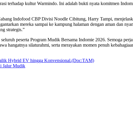
elebrasi terhadap kultur Warmindo. Ini adalah bukti nyata komitmen Ind
Cabang Indofood CBP Divisi Noodle Cibitung, Harry Tampi, menjelaska
engantarkan mereka sampai ke kampung halaman dengan aman dan nyama
g strategis.”
 seluruh peserta Program Mudik Bersama Indomie 2026. Semoga perja
 hangatnya silaturahmi, serta merayakan momen penuh kebahagiaan be
i Jalur Mudik