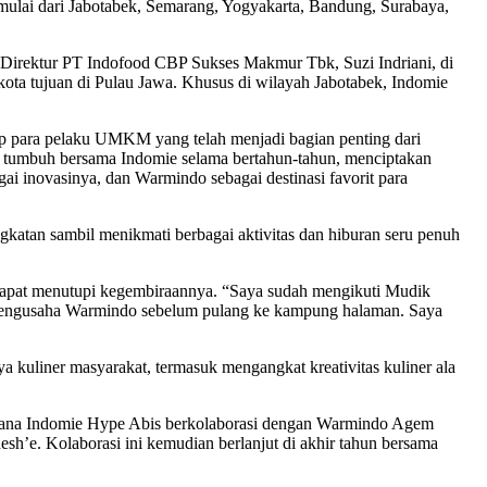
mulai dari Jabotabek, Semarang, Yogyakarta, Bandung, Surabaya,
a Direktur PT Indofood CBP Sukses Makmur Tbk, Suzi Indriani, di
ota tujuan di Pulau Jawa. Khusus di wilayah Jabotabek, Indomie
p para pelaku UMKM yang telah menjadi bagian penting dari
ah tumbuh bersama Indomie selama bertahun-tahun, menciptakan
i inovasinya, dan Warmindo sebagai destinasi favorit para
atan sambil menikmati berbagai aktivitas dan hiburan seru penuh
dapat menutupi kegembiraannya. “Saya sudah mengikuti Mudik
ma pengusaha Warmindo sebelum pulang ke kampung halaman. Saya
ya kuliner masyarakat, termasuk mengangkat kreativitas kuliner ala
imana Indomie Hype Abis berkolaborasi dengan Warmindo Agem
e. Kolaborasi ini kemudian berlanjut di akhir tahun bersama