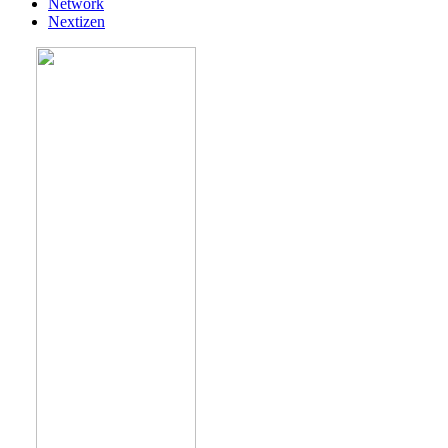
Network
Nextizen