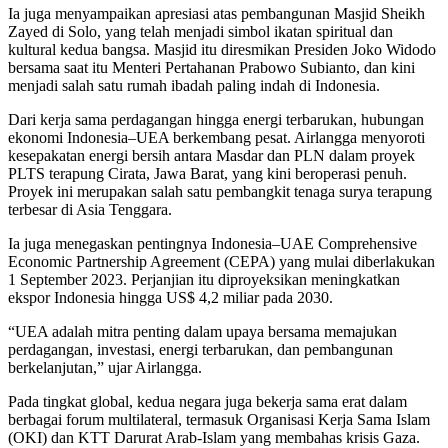
Ia juga menyampaikan apresiasi atas pembangunan Masjid Sheikh
Zayed di Solo, yang telah menjadi simbol ikatan spiritual dan
kultural kedua bangsa. Masjid itu diresmikan Presiden Joko Widodo
bersama saat itu Menteri Pertahanan Prabowo Subianto, dan kini
menjadi salah satu rumah ibadah paling indah di Indonesia.
Dari kerja sama perdagangan hingga energi terbarukan, hubungan
ekonomi Indonesia–UEA berkembang pesat. Airlangga menyoroti
kesepakatan energi bersih antara Masdar dan PLN dalam proyek
PLTS terapung Cirata, Jawa Barat, yang kini beroperasi penuh.
Proyek ini merupakan salah satu pembangkit tenaga surya terapung
terbesar di Asia Tenggara.
Ia juga menegaskan pentingnya Indonesia–UAE Comprehensive
Economic Partnership Agreement (CEPA) yang mulai diberlakukan
1 September 2023. Perjanjian itu diproyeksikan meningkatkan
ekspor Indonesia hingga US$ 4,2 miliar pada 2030.
“UEA adalah mitra penting dalam upaya bersama memajukan
perdagangan, investasi, energi terbarukan, dan pembangunan
berkelanjutan,” ujar Airlangga.
Pada tingkat global, kedua negara juga bekerja sama erat dalam
berbagai forum multilateral, termasuk Organisasi Kerja Sama Islam
(OKI) dan KTT Darurat Arab-Islam yang membahas krisis Gaza.