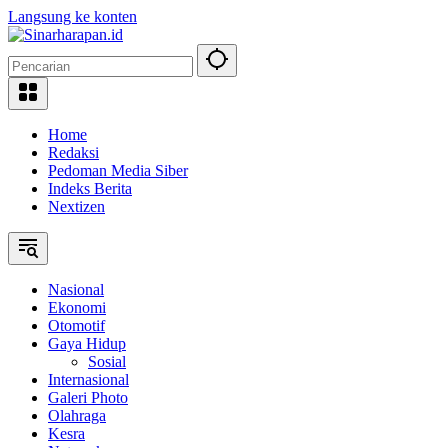
Langsung ke konten
Home
Redaksi
Pedoman Media Siber
Indeks Berita
Nextizen
Nasional
Ekonomi
Otomotif
Gaya Hidup
Sosial
Internasional
Galeri Photo
Olahraga
Kesra