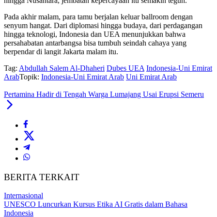
hingga Nusantara, jembatan kepercayaan itu semakin teguh.”
Pada akhir malam, para tamu berjalan keluar ballroom dengan
senyum hangat. Dari diplomasi hingga budaya, dari perdagangan
hingga teknologi, Indonesia dan UEA menunjukkan bahwa
persahabatan antarbangsa bisa tumbuh seindah cahaya yang
berpendar di langit Jakarta malam itu.
Tag:
Abdullah Salem Al-Dhaheri
Dubes UEA
Indonesia-Uni Emirat
Arab
Topik:
Indonesia-Uni Emirat Arab
Uni Emirat Arab
Pertamina Hadir di Tengah Warga Lumajang Usai Erupsi Semeru
BERITA TERKAIT
Internasional
UNESCO Luncurkan Kursus Etika AI Gratis dalam Bahasa
Indonesia