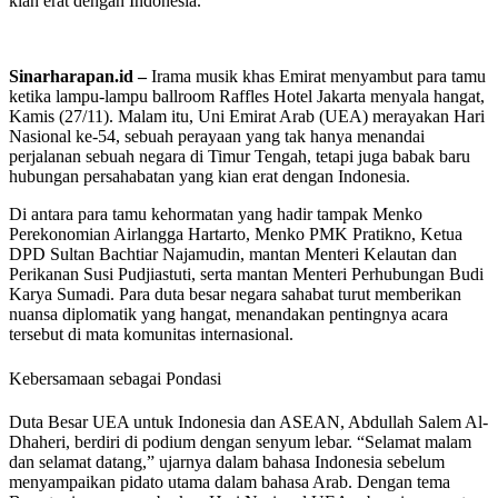
kian erat dengan Indonesia.
Sinarharapan.id –
Irama musik khas Emirat menyambut para tamu
ketika lampu-lampu ballroom Raffles Hotel Jakarta menyala hangat,
Kamis (27/11). Malam itu, Uni Emirat Arab (UEA) merayakan Hari
Nasional ke-54, sebuah perayaan yang tak hanya menandai
perjalanan sebuah negara di Timur Tengah, tetapi juga babak baru
hubungan persahabatan yang kian erat dengan Indonesia.
Di antara para tamu kehormatan yang hadir tampak Menko
Perekonomian Airlangga Hartarto, Menko PMK Pratikno, Ketua
DPD Sultan Bachtiar Najamudin, mantan Menteri Kelautan dan
Perikanan Susi Pudjiastuti, serta mantan Menteri Perhubungan Budi
Karya Sumadi. Para duta besar negara sahabat turut memberikan
nuansa diplomatik yang hangat, menandakan pentingnya acara
tersebut di mata komunitas internasional.
Kebersamaan sebagai Pondasi
Duta Besar UEA untuk Indonesia dan ASEAN, Abdullah Salem Al-
Dhaheri, berdiri di podium dengan senyum lebar. “Selamat malam
dan selamat datang,” ujarnya dalam bahasa Indonesia sebelum
menyampaikan pidato utama dalam bahasa Arab. Dengan tema