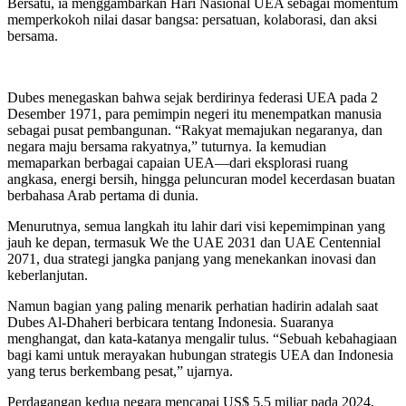
Bersatu, ia menggambarkan Hari Nasional UEA sebagai momentum
memperkokoh nilai dasar bangsa: persatuan, kolaborasi, dan aksi
bersama.
Dubes menegaskan bahwa sejak berdirinya federasi UEA pada 2
Desember 1971, para pemimpin negeri itu menempatkan manusia
sebagai pusat pembangunan. “Rakyat memajukan negaranya, dan
negara maju bersama rakyatnya,” tuturnya. Ia kemudian
memaparkan berbagai capaian UEA—dari eksplorasi ruang
angkasa, energi bersih, hingga peluncuran model kecerdasan buatan
berbahasa Arab pertama di dunia.
Menurutnya, semua langkah itu lahir dari visi kepemimpinan yang
jauh ke depan, termasuk We the UAE 2031 dan UAE Centennial
2071, dua strategi jangka panjang yang menekankan inovasi dan
keberlanjutan.
Namun bagian yang paling menarik perhatian hadirin adalah saat
Dubes Al-Dhaheri berbicara tentang Indonesia. Suaranya
menghangat, dan kata-katanya mengalir tulus. “Sebuah kebahagiaan
bagi kami untuk merayakan hubungan strategis UEA dan Indonesia
yang terus berkembang pesat,” ujarnya.
Perdagangan kedua negara mencapai US$ 5,5 miliar pada 2024,