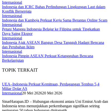
Internasional
Indonesia dan ICRC Bahas Perlindungan Lingkungan Laut dalam
Konflik Bersenjata
Internasional
Indonesia dan Kamboja Perkuat Kerja Sama Berantas Online Scam
Internasional
Petani Mangga Indonesia Belajar ke Filipina untuk Tingkatkan
Daya Saing Ekspor
Internasional
Indonesia Ajak ASEAN Bangun Desa Tangguh Hadapi Bencana
dan Perubahan Iklim
Internasional
Indonesia Pimpin ASEAN Perkuat Ketangguhan Bencana
Berkelanjutan
TOPIK TERKAIT
UEA–Indonesia Perkuat Kemitraan, Perdagangan Tembus 5,4
Miliar Dolar AS
Internasional
20 Mei 2026
20 Mei 2026
SinarHarapan.ID – Hubungan ekonomi antara Uni Emirat Arab dan
Indonesia terus menunjukkan perkembangan signifikan seiring
peringatan 50 tahun hubungan diplomatik…