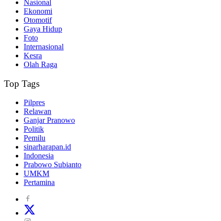
Nasional
Ekonomi
Otomotif
Gaya Hidup
Foto
Internasional
Kesra
Olah Raga
Top Tags
Pilpres
Relawan
Ganjar Pranowo
Politik
Pemilu
sinarharapan.id
Indonesia
Prabowo Subianto
UMKM
Pertamina