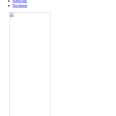
Network
Nextizen