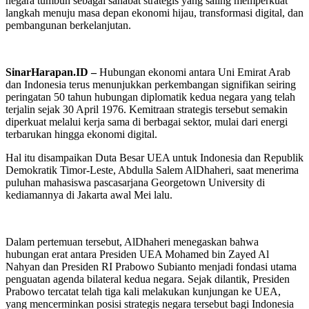
negara tumbuh sebagai sahabat strategis yang saling memperkuat
langkah menuju masa depan ekonomi hijau, transformasi digital, dan
pembangunan berkelanjutan.
SinarHarapan.ID –
Hubungan ekonomi antara Uni Emirat Arab
dan Indonesia terus menunjukkan perkembangan signifikan seiring
peringatan 50 tahun hubungan diplomatik kedua negara yang telah
terjalin sejak 30 April 1976. Kemitraan strategis tersebut semakin
diperkuat melalui kerja sama di berbagai sektor, mulai dari energi
terbarukan hingga ekonomi digital.
Hal itu disampaikan Duta Besar UEA untuk Indonesia dan Republik
Demokratik Timor-Leste, Abdulla Salem AlDhaheri, saat menerima
puluhan mahasiswa pascasarjana Georgetown University di
kediamannya di Jakarta awal Mei lalu.
Dalam pertemuan tersebut, AlDhaheri menegaskan bahwa
hubungan erat antara Presiden UEA Mohamed bin Zayed Al
Nahyan dan Presiden RI Prabowo Subianto menjadi fondasi utama
penguatan agenda bilateral kedua negara. Sejak dilantik, Presiden
Prabowo tercatat telah tiga kali melakukan kunjungan ke UEA,
yang mencerminkan posisi strategis negara tersebut bagi Indonesia