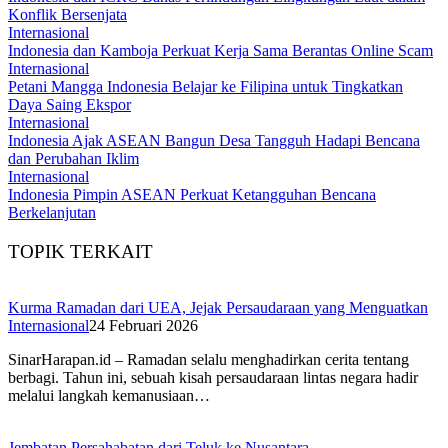
Konflik Bersenjata
Internasional
Indonesia dan Kamboja Perkuat Kerja Sama Berantas Online Scam
Internasional
Petani Mangga Indonesia Belajar ke Filipina untuk Tingkatkan
Daya Saing Ekspor
Internasional
Indonesia Ajak ASEAN Bangun Desa Tangguh Hadapi Bencana
dan Perubahan Iklim
Internasional
Indonesia Pimpin ASEAN Perkuat Ketangguhan Bencana
Berkelanjutan
TOPIK TERKAIT
Kurma Ramadan dari UEA, Jejak Persaudaraan yang Menguatkan
Internasional
24 Februari 2026
SinarHarapan.id – Ramadan selalu menghadirkan cerita tentang
berbagi. Tahun ini, sebuah kisah persaudaraan lintas negara hadir
melalui langkah kemanusiaan…
Jembatan Persahabatan dari Teluk ke Nusantara