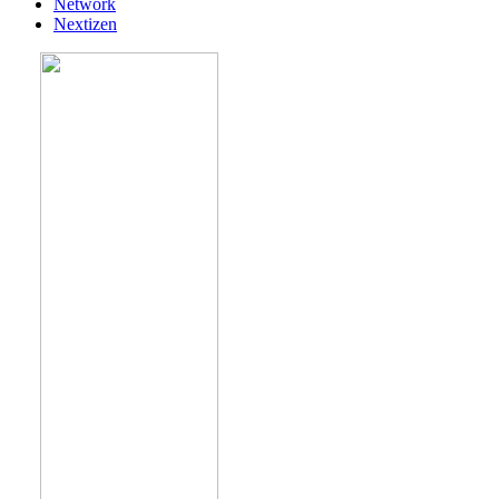
Network
Nextizen