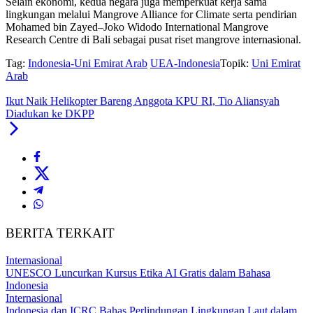
Selain ekonomi, kedua negara juga memperkuat kerja sama
lingkungan melalui Mangrove Alliance for Climate serta pendirian
Mohamed bin Zayed–Joko Widodo International Mangrove
Research Centre di Bali sebagai pusat riset mangrove internasional.
Tag:
Indonesia-Uni Emirat Arab
UEA-Indonesia
Topik:
Uni Emirat
Arab
Ikut Naik Helikopter Bareng Anggota KPU RI, Tio Aliansyah
Diadukan ke DKPP
BERITA TERKAIT
Internasional
UNESCO Luncurkan Kursus Etika AI Gratis dalam Bahasa
Indonesia
Internasional
Indonesia dan ICRC Bahas Perlindungan Lingkungan Laut dalam