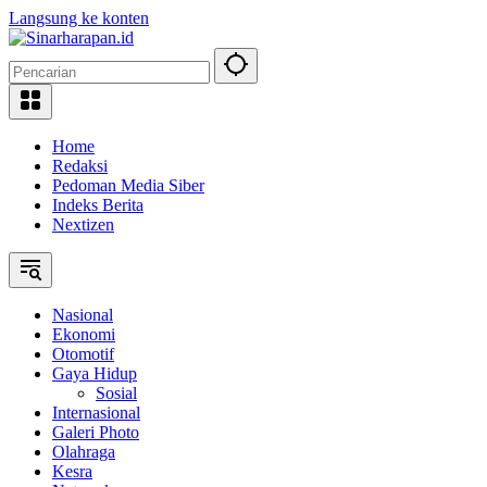
Langsung ke konten
Home
Redaksi
Pedoman Media Siber
Indeks Berita
Nextizen
Nasional
Ekonomi
Otomotif
Gaya Hidup
Sosial
Internasional
Galeri Photo
Olahraga
Kesra