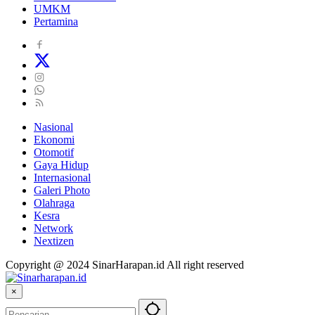
UMKM
Pertamina
Nasional
Ekonomi
Otomotif
Gaya Hidup
Internasional
Galeri Photo
Olahraga
Kesra
Network
Nextizen
Copyright @ 2024 SinarHarapan.id All right reserved
×