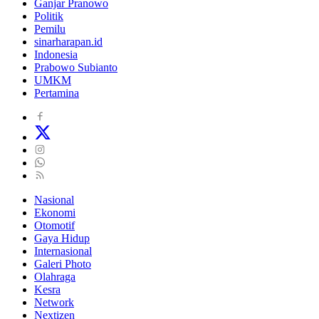
Ganjar Pranowo
Politik
Pemilu
sinarharapan.id
Indonesia
Prabowo Subianto
UMKM
Pertamina
Nasional
Ekonomi
Otomotif
Gaya Hidup
Internasional
Galeri Photo
Olahraga
Kesra
Network
Nextizen