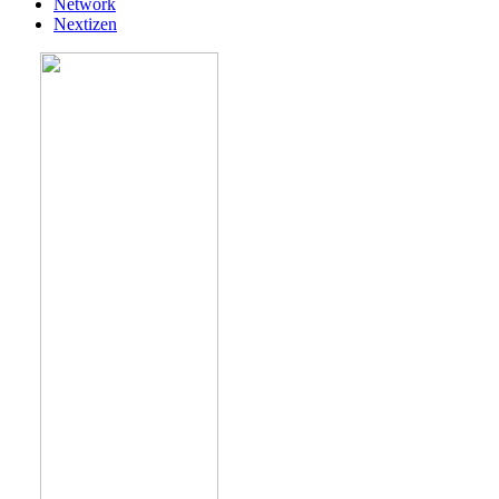
Network
Nextizen