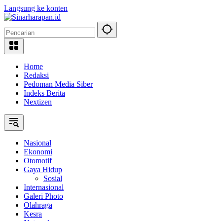
Langsung ke konten
Home
Redaksi
Pedoman Media Siber
Indeks Berita
Nextizen
Nasional
Ekonomi
Otomotif
Gaya Hidup
Sosial
Internasional
Galeri Photo
Olahraga
Kesra