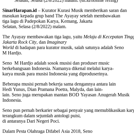
Selatan, Selasa (2/8/2022) malam. (sh.id/nonnie rering)
SinarHarapan.id
– Kurator Kurasi Musik memberikan saran dan
masukan kepada grup band The Ayayay setelah membawakan
tiga lagu di Padepokan Karya, Kemang, Jakarta
Selatan, Selasa (2/8/2022) malam.
The Ayayay membawakan tiga lagu, yaitu
Melaju di Kecepatan Tingg
Jakarta Rock City
, dan
Imaginary
World
di hadapan para kurator musik, salah satunya adalah Seno
M Hardjo.
Seno M Hardjo adalah sosok musisi dan
produser music
berkebangsaan Indonesia. Namanya dikenal melalui karya-
karya musik para musisi Indonesia yang diproduserinya.
Beberapa musisi pernah bekerja sama dengannya antara lain
Hedi Yunus, Dian Pramana Poetra, Malyda, dan lain-
lain. Seno juga merupakan mantan BOD Yayasan Anugerah Musik
Indonesia.
Seno pun pernah berkarier sebagai penyair yang memublikasikan kary
terangkum dalam sejumlah antologi puisi,
di antaranya Dari Negeri Poci.
Dalam Pesta Olahraga Difabel Asia 2018, Seno