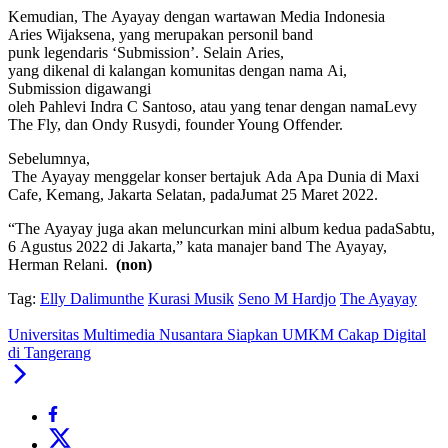
Kemudian, The Ayayay dengan wartawan Media Indonesia
Aries Wijaksena, yang merupakan personil band
punk legendaris ‘Submission’. Selain Aries,
yang dikenal di kalangan komunitas dengan nama Ai,
Submission digawangi
oleh Pahlevi Indra C Santoso, atau yang tenar dengan namaLevy
The Fly, dan Ondy Rusydi, founder Young Offender.
Sebelumnya,
The Ayayay menggelar konser bertajuk Ada Apa Dunia di Maxi
Cafe, Kemang, Jakarta Selatan, padaJumat 25 Maret 2022.
“The Ayayay juga akan meluncurkan mini album kedua padaSabtu,
6 Agustus 2022 di Jakarta,” kata manajer band The Ayayay,
Herman Relani.
(non)
Tag:
Elly Dalimunthe
Kurasi Musik
Seno M Hardjo
The Ayayay
Universitas Multimedia Nusantara Siapkan UMKM Cakap Digital
di Tangerang