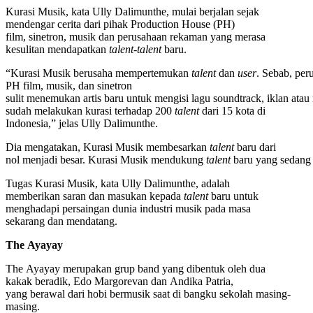
Kurasi Musik, kata Ully Dalimunthe, mulai berjalan sejak
mendengar cerita dari pihak Production House (PH)
film, sinetron, musik dan perusahaan rekaman yang merasa
kesulitan mendapatkan
talent-talent
baru.
“Kurasi Musik berusaha mempertemukan
talent
dan
user
. Sebab, per
PH film, musik, dan sinetron
sulit menemukan artis baru untuk mengisi lagu soundtrack, iklan ata
sudah melakukan kurasi terhadap 200
talent
dari 15 kota di
Indonesia,” jelas Ully Dalimunthe.
Dia mengatakan, Kurasi Musik membesarkan
talent
baru dari
nol menjadi besar. Kurasi Musik mendukung
talent
baru yang sedang 
Tugas Kurasi Musik, kata Ully Dalimunthe, adalah
memberikan saran dan masukan kepada
talent
baru untuk
menghadapi persaingan dunia industri musik pada masa
sekarang dan mendatang.
The Ayayay
The Ayayay merupakan grup band yang dibentuk oleh dua
kakak beradik, Edo Margorevan dan Andika Patria,
yang berawal dari hobi bermusik saat di bangku sekolah masing-
masing.