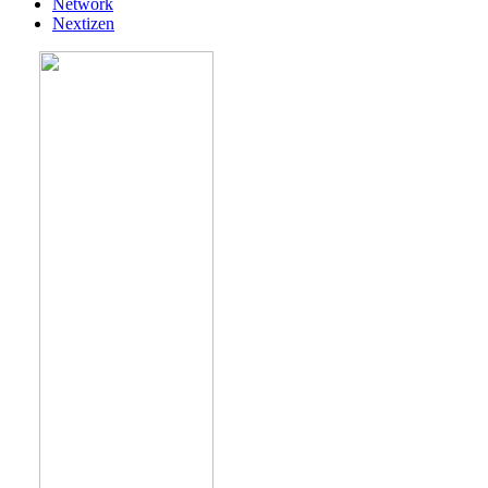
Network
Nextizen