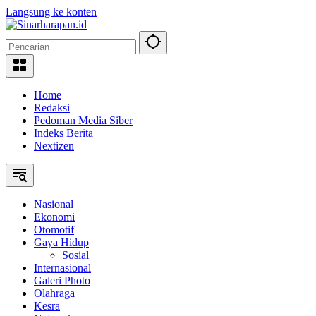
Langsung ke konten
Home
Redaksi
Pedoman Media Siber
Indeks Berita
Nextizen
Nasional
Ekonomi
Otomotif
Gaya Hidup
Sosial
Internasional
Galeri Photo
Olahraga
Kesra