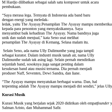
M Hardjo dilibatkan sebagai salah satu komposer untuk acara
pembukaan.
“Saya merasa lega. Ternyata di Indonesia ada band baru
dengan energi yang meledak-
ledak, yaitu The Ayayay.Penampilan The Ayayay mampu memberika
kepada para penonton yang menyaksikannya. Saya
menyambut baik kehadiran The Ayayay. Nama bandnya juga
unik dan sudah menjual,” kata Seno usai melihat
penampilan The Ayayay di Kemang, Selasa malam itu.
Selain Seno, ada nama Ully Dalimunthe yang juga tampil
sebagai kurator. Dalam industri musik tanah air, nama Ully
Dalimunthe sudah tak asing lagi. Selain pernah mendirikan
sejumlah band, sosoknya juga sangat penting dalam
kesukesan band atau musisi ternama. Dia pernah menjadi
produser Naff, Seventen, Dewi Sandra, dan liane.
“The Ayayay mampu menyatukan berbagai warna. Dan, hal
terpenting adalah The Ayayay mampu menjadi diri sendiri,” jelas Ull
Kurasi Musik
Kurasi Musik yang berjalan sejak 2020 didirikan oleh empat
founder
y
Salman Aristo, dan Muhammad Safir.