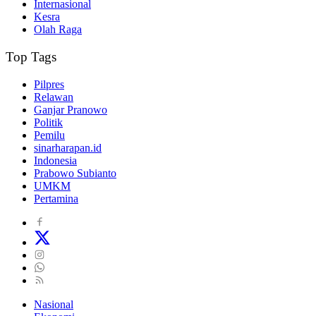
Internasional
Kesra
Olah Raga
Top Tags
Pilpres
Relawan
Ganjar Pranowo
Politik
Pemilu
sinarharapan.id
Indonesia
Prabowo Subianto
UMKM
Pertamina
Nasional