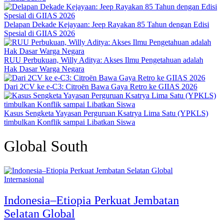
Delapan Dekade Kejayaan: Jeep Rayakan 85 Tahun dengan Edisi
Spesial di GIIAS 2026
RUU Perbukuan, Willy Aditya: Akses Ilmu Pengetahuan adalah
Hak Dasar Warga Negara
Dari 2CV ke e-C3: Citroën Bawa Gaya Retro ke GIIAS 2026
Kasus Sengketa Yayasan Perguruan Ksatrya Lima Satu (YPKLS)
timbulkan Konflik sampai Libatkan Siswa
Global South
Internasional
Indonesia–Etiopia Perkuat Jembatan
Selatan Global