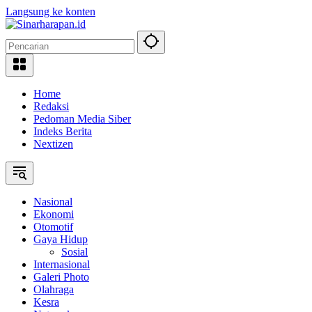
Langsung ke konten
Home
Redaksi
Pedoman Media Siber
Indeks Berita
Nextizen
Nasional
Ekonomi
Otomotif
Gaya Hidup
Sosial
Internasional
Galeri Photo
Olahraga
Kesra