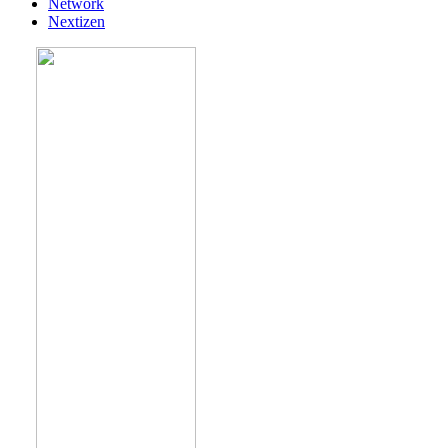
Network
Nextizen